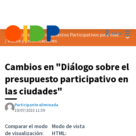
Menú
Entra
Encuentro sobre Presupuestos Participativos para ciudades más verdes
Menú 
/
Vídeos y presentaciones
Cambios en "Diálogo sobre el
presupuesto participativo en
las ciudades"
Participante eliminada
10/07/2023 11:59
Comparar el modo
Modo de vista
de visualización:
HTML: