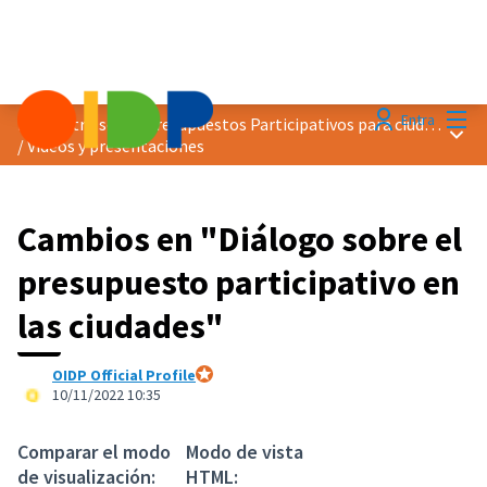
Menú
Entra
Encuentro sobre Presupuestos Participativos para ciudades más verdes
Menú 
/
Vídeos y presentaciones
Cambios en "Diálogo sobre el
presupuesto participativo en
las ciudades"
OIDP Official Profile
Participante oficial
10/11/2022 10:35
Comparar el modo
Modo de vista
de visualización:
HTML: