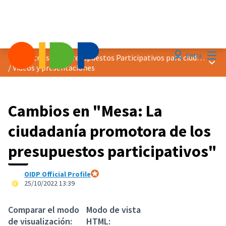
Menú
Entra
Encuentro sobre Presupuestos Participativos para ciudades más verdes
Menú 
/
Vídeos y presentaciones
Cambios en "Mesa: La
ciudadanía promotora de los
presupuestos participativos"
OIDP Official Profile
Participante oficial
25/10/2022 13:39
Comparar el modo
Modo de vista
de visualización:
HTML: