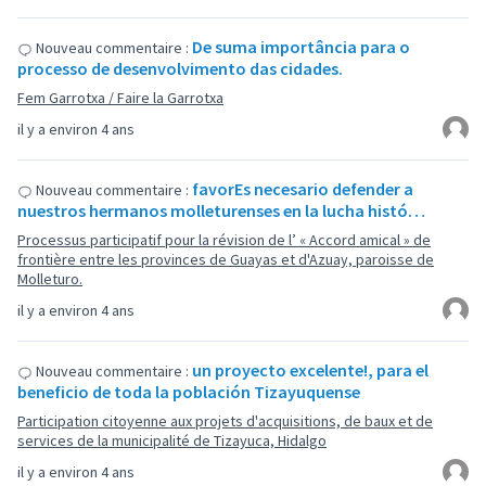
De suma importância para o
Nouveau commentaire :
processo de desenvolvimento das cidades.
Fem Garrotxa / Faire la Garrotxa
il y a environ 4 ans
favorEs necesario defender a
Nouveau commentaire :
nuestros hermanos molleturenses en la lucha histó…
Processus participatif pour la révision de l’ « Accord amical » de
frontière entre les provinces de Guayas et d'Azuay, paroisse de
Molleturo.
il y a environ 4 ans
un proyecto excelente!, para el
Nouveau commentaire :
beneficio de toda la población Tizayuquense
Participation citoyenne aux projets d'acquisitions, de baux et de
services de la municipalité de Tizayuca, Hidalgo
il y a environ 4 ans