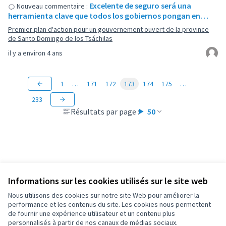
Excelente de seguro será una
Nouveau commentaire :
herramienta clave que todos los gobiernos pongan en…
Premier plan d'action pour un gouvernement ouvert de la province
de Santo Domingo de los Tsáchilas
il y a environ 4 ans
1
…
171
172
173
174
175
…
233
Résultats par page :
50
Informations sur les cookies utilisés sur le site web
Conditions d'utilisation
Paramètres des cookies
Nous utilisons des cookies sur notre site Web pour améliorer la
OIDP sur X
OIDP sur Facebook
OIDP sur YouTube
performance et les contenus du site. Les cookies nous permettent
de fournir une expérience utilisateur et un contenu plus
(Lien externe)
(Lien externe)
(Lien externe)
Français
personnalisés à partir de nos canaux de médias sociaux.
Choose language
Choisir la langue
Elegir el idioma