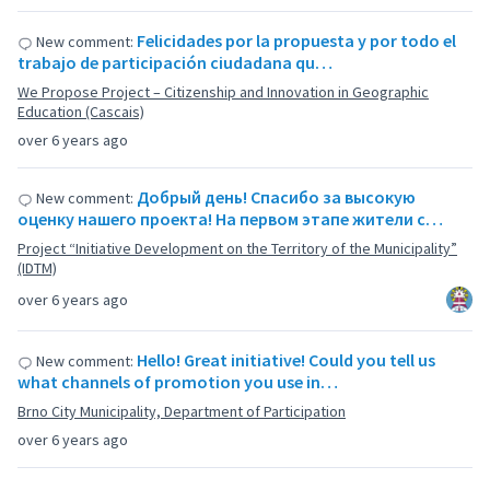
Felicidades por la propuesta y por todo el
New comment:
trabajo de participación ciudadana qu…
We Propose Project – Citizenship and Innovation in Geographic
Education (Cascais)
over 6 years ago
Добрый день! Спасибо за высокую
New comment:
оценку нашего проекта! На первом этапе жители с…
Project “Initiative Development on the Territory of the Municipality”
(IDTM)
over 6 years ago
Hello! Great initiative! Could you tell us
New comment:
what channels of promotion you use in…
Brno City Municipality, Department of Participation
over 6 years ago