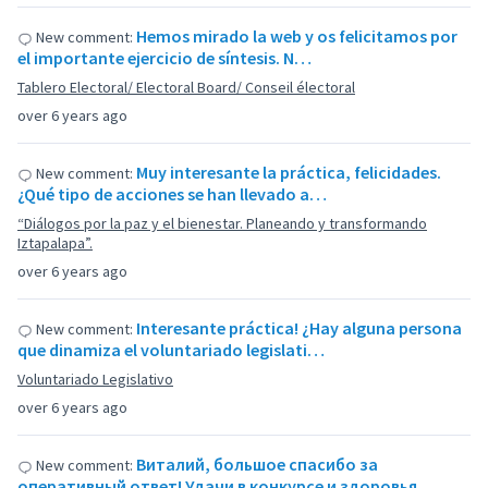
Hemos mirado la web y os felicitamos por
New comment:
el importante ejercicio de síntesis. N…
Tablero Electoral/ Electoral Board/ Conseil électoral
over 6 years ago
Muy interesante la práctica, felicidades.
New comment:
¿Qué tipo de acciones se han llevado a…
“Diálogos por la paz y el bienestar. Planeando y transformando
Iztapalapa”.
over 6 years ago
Interesante práctica! ¿Hay alguna persona
New comment:
que dinamiza el voluntariado legislati…
Voluntariado Legislativo
over 6 years ago
Виталий, большое спасибо за
New comment:
оперативный ответ! Удачи в конкурсе и здоровья