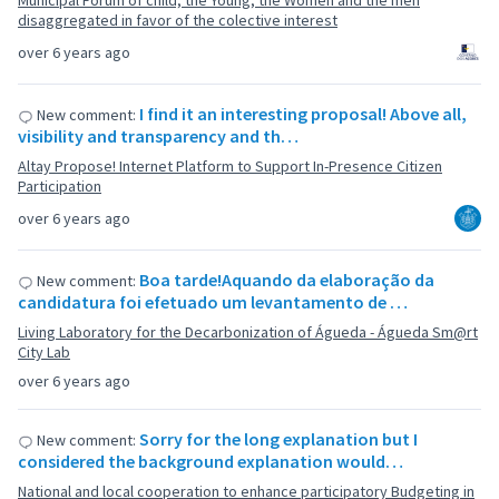
Municipal Forum of child, the Young, the Women and the men
disaggregated in favor of the colective interest
over 6 years ago
I find it an interesting proposal! Above all,
New comment:
visibility and transparency and th…
Altay Propose! Internet Platform to Support In-Presence Citizen
Participation
over 6 years ago
Boa tarde!Aquando da elaboração da
New comment:
candidatura foi efetuado um levantamento de …
Living Laboratory for the Decarbonization of Águeda - Águeda Sm@rt
City Lab
over 6 years ago
Sorry for the long explanation but I
New comment:
considered the background explanation would…
National and local cooperation to enhance participatory Budgeting in