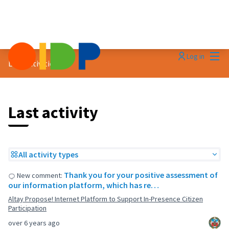
Mai
Log in
Last activities
Last activity
All activity types
Thank you for your positive assessment of
New comment:
our information platform, which has re…
Altay Propose! Internet Platform to Support In-Presence Citizen
Participation
over 6 years ago