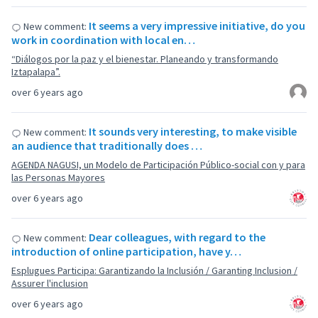
It seems a very impressive initiative, do you
New comment:
work in coordination with local en…
“Diálogos por la paz y el bienestar. Planeando y transformando
Iztapalapa”.
over 6 years ago
It sounds very interesting, to make visible
New comment:
an audience that traditionally does …
AGENDA NAGUSI, un Modelo de Participación Público-social con y para
las Personas Mayores
over 6 years ago
Dear colleagues, with regard to the
New comment:
introduction of online participation, have y…
Esplugues Participa: Garantizando la Inclusión / Garanting Inclusion /
Assurer l'inclusion
over 6 years ago