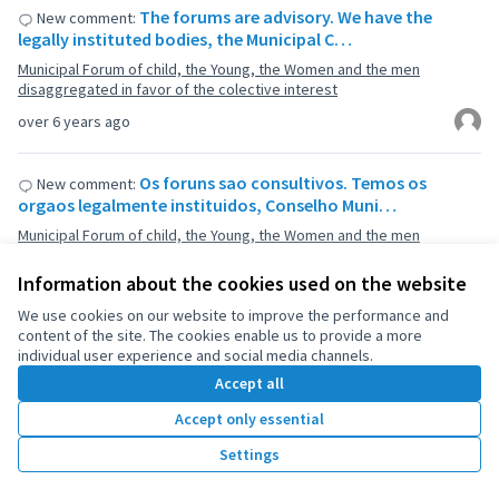
The forums are advisory. We have the
New comment:
legally instituted bodies, the Municipal C…
Municipal Forum of child, the Young, the Women and the men
disaggregated in favor of the colective interest
over 6 years ago
Os foruns sao consultivos. Temos os
New comment:
orgaos legalmente instituidos, Conselho Muni…
Municipal Forum of child, the Young, the Women and the men
disaggregated in favor of the colective interest
Information about the cookies used on the website
over 6 years ago
We use cookies on our website to improve the performance and
content of the site. The cookies enable us to provide a more
Take part in good chance to innovate
New comment:
individual user experience and social media channels.
valuable ideas !
Accept all
National and local cooperation to enhance participatory Budgeting in
Accept only essential
Republic of Korea
over 6 years ago
Settings