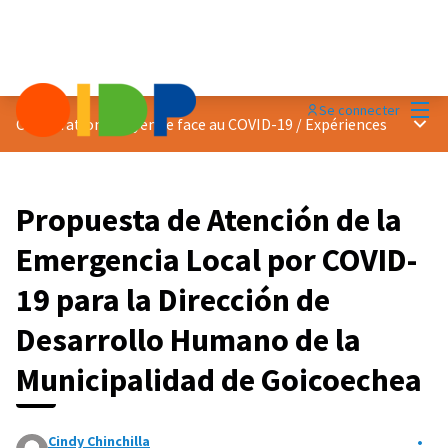
Menu
Se connecter
Menu 
Coopération citoyenne face au COVID-19
/
Expériences
Propuesta de Atención de la
Emergencia Local por COVID-
19 para la Dirección de
Desarrollo Humano de la
Municipalidad de Goicoechea
Cindy Chinchilla