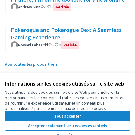
Andrew Sinn
1
0
Retirée
Pokerogue and Pokerogue Dex: A Seamless
Gaming Experience
Rowanl Lebsackl
3
0
Retirée
Voir toutes les propositions
Informations sur les cookies utilisés sur le site web
Conditions d'utilisation
Nous utilisons des cookies sur notre site Web pour améliorer la
Paramètres des cookies
OIDP sur X
OIDP sur Facebook
OIDP sur YouTube
performance et les contenus du site. Les cookies nous permettent
de fournir une expérience utilisateur et un contenu plus
(Lien externe)
(Lien externe)
(Lien externe)
personnalisés à partir de nos canaux de médias sociaux.
Français
Choose language
Choisir la langue
Elegir el idioma
Tout accepter
Accepter seulement les cookies essentiels
Licence Cre
(Lien extern