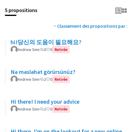
5 propositions
Classement des propositions par :
hi!당신의 도움이 필요해요?
Andrew Sinn
0
0
Retirée
Nə məsləhət görürsünüz?
Andrew Sinn
2
0
Retirée
Hi there! I need your advice
Andrew Sinn
2
0
Retirée
Hi there, I’m on the lookout for a new online