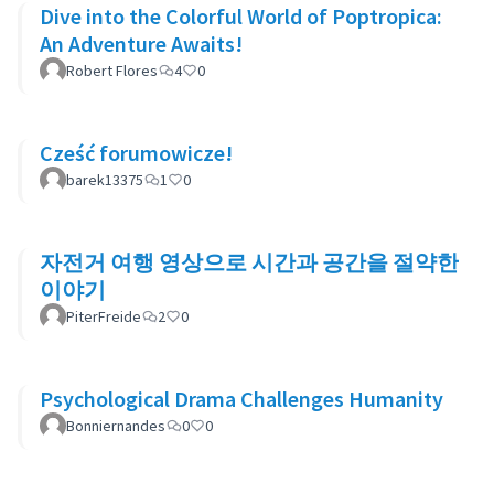
Dive into the Colorful World of Poptropica:
An Adventure Awaits!
Robert Flores
4
0
Cześć forumowicze!
barek13375
1
0
자전거 여행 영상으로 시간과 공간을 절약한
이야기
PiterFreide
2
0
Psychological Drama Challenges Humanity
Bonniernandes
0
0