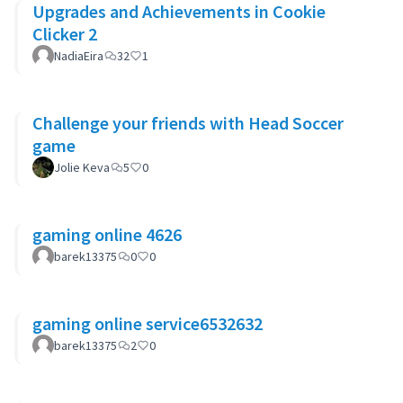
Upgrades and Achievements in Cookie
Clicker 2
NadiaEira
32
1
Challenge your friends with Head Soccer
game
Jolie Keva
5
0
gaming online 4626
barek13375
0
0
gaming online service6532632
barek13375
2
0