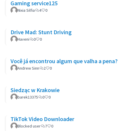
Gaming service125
Nixia Silfia
4
0
Drive Mad: Stunt Driving
Haveni
0
0
Você já encontrou algum que valha a pena?
Andrew Sinn
2
0
Siedząc w Krakowie
barek13375
0
0
TikTok Video Downloader
Blocked user
7
0