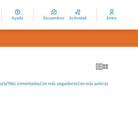
guage
angue
Ayuda
Encuentros
Actividad
Entra
ioma
usta"
Más comentadas
Con más seguidoras
Con más autoras