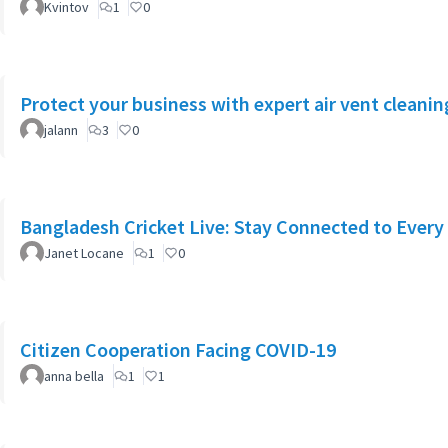
Kvintov
1
0
Protect your business with expert air vent cleanin
jalann
3
0
Bangladesh Cricket Live: Stay Connected to Every
Janet Locane
1
0
Citizen Cooperation Facing COVID-19
anna bella
1
1