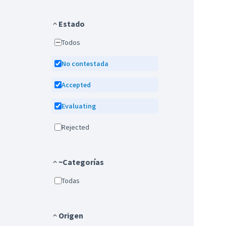
Estado
Todos
No contestada
Accepted
Evaluating
Rejected
~Categorías
Todas
Origen