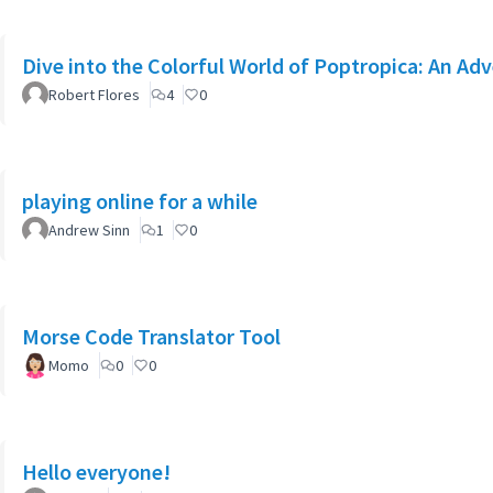
Dive into the Colorful World of Poptropica: An Ad
Robert Flores
4
0
playing online for a while
Andrew Sinn
1
0
Morse Code Translator Tool
Momo
0
0
Hello everyone!