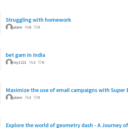
Struggling with homework
jalann
6
0
bet gam in India
rixy1221
2
0
Maximize the use of email campaigns with Super 
jalann
2
0
Explore the world of geometry dash - A Journey 