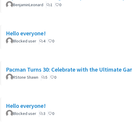
BenjaminLeonard
1
0
Hello everyone!
Blocked user
4
0
Pacman Turns 30: Celebrate with the Ultimate Ga
RStone Shawn
5
0
Hello everyone!
Blocked user
3
0