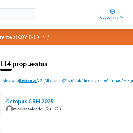
Choose lan
Choisir la l
Castellano
Elegir el id
Menú de usuario
rente al COVID-19
/
114 propuestas
Aleatorio
Reciente
A-Z (Alfabético)
Z-A (Alfabético inverso)
Con más "Me g
Octopus CRM 2025
mickilangeloddd
1
0