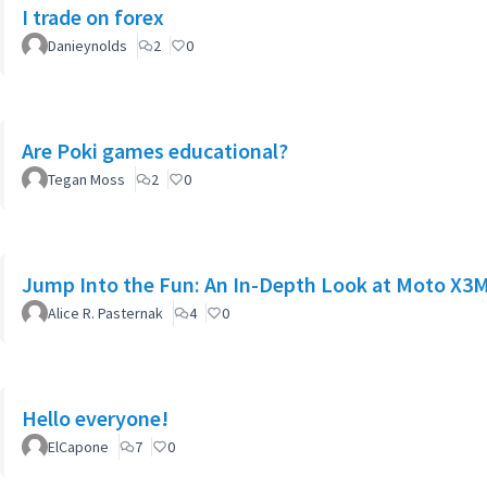
I trade on forex
Danieynolds
2
0
Are Poki games educational?
Tegan Moss
2
0
Jump Into the Fun: An In-Depth Look at Moto X3
Alice R. Pasternak
4
0
Hello everyone!
ElCapone
7
0