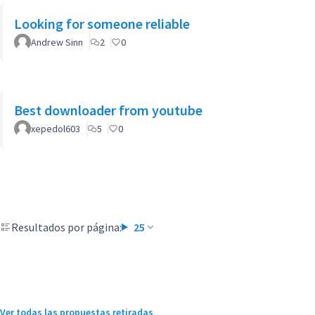
Looking for someone reliable
Andrew Sinn
2
0
Best downloader from youtube
xepedol603
5
0
Resultados por página:
25
Ver todas las propuestas retiradas