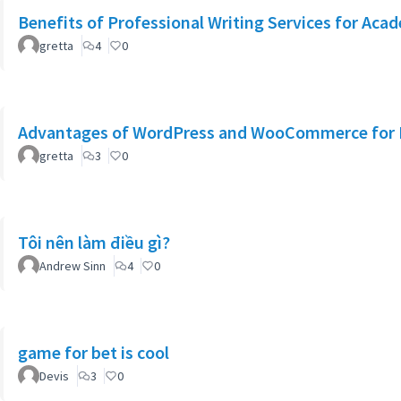
Benefits of Professional Writing Services for Aca
gretta
4
0
Advantages of WordPress and WooCommerce for 
gretta
3
0
Tôi nên làm điều gì?
Andrew Sinn
4
0
game for bet is cool
Devis
3
0