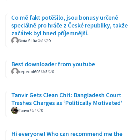
Co mě fakt potěšilo, jsou bonusy určené
speciálně pro hráče z České republiky, takže
začátek byl hned příjemnější.
Nixia Silfia
1
0
Best downloader from youtube
xepedol603
5
0
Tanvir Gets Clean Chit: Bangladesh Court
Trashes Charges as ‘Politically Motivated’
Tanvir
4
0
Hi everyone! Who can recommend me the