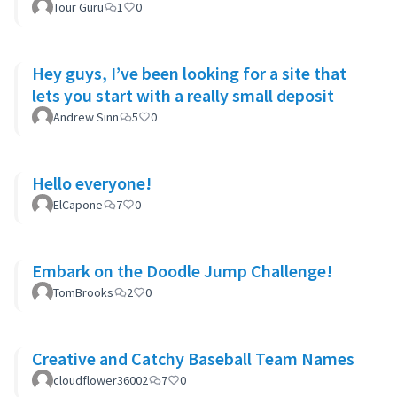
Tour Guru
1
0
Hey guys, I’ve been looking for a site that
lets you start with a really small deposit
Andrew Sinn
5
0
Hello everyone!
ElCapone
7
0
Embark on the Doodle Jump Challenge!
TomBrooks
2
0
Creative and Catchy Baseball Team Names
cloudflower36002
7
0