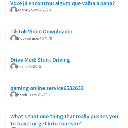
Você já encontrou algum que valha a pena?
Andrew Sinn
2
0
TikTok Video Downloader
Blocked user
7
0
Drive Mad: Stunt Driving
Haveni
0
0
gaming online service6532632
barek13375
2
0
What’s that one thing that really pushes you
to travel or get into tourism?