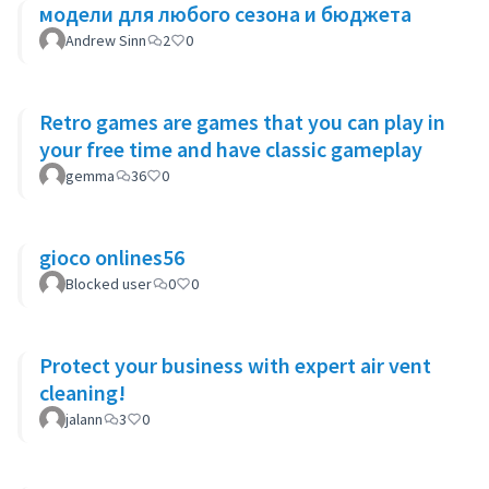
модели для любого сезона и бюджета
Andrew Sinn
2
0
Retro games are games that you can play in
your free time and have classic gameplay
gemma
36
0
gioco onlines56
Blocked user
0
0
Protect your business with expert air vent
cleaning!
jalann
3
0