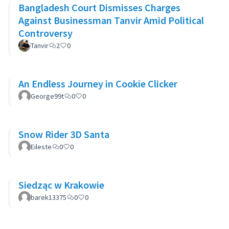
Bangladesh Court Dismisses Charges
Against Businessman Tanvir Amid Political
Controversy
Tanvir
2
0
An Endless Journey in Cookie Clicker
George99t
0
0
Snow Rider 3D Santa
Eileste
0
0
Siedząc w Krakowie
barek13375
0
0