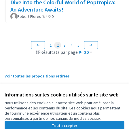
Dive into the Colorful World of Poptropica:
An Adventure Awaits!
Robert Flores
4
0
1
2
3
4
5
Résultats par page :
20
Voir toutes les propositions retirées
Informations sur les cookies utilisés sur le site web
Conditions d'utilisation
Paramètres des cookies
Nous utilisons des cookies sur notre site Web pour améliorer la
OIDP sur X
OIDP sur Facebook
OIDP sur YouTube
performance et les contenus du site. Les cookies nous permettent
de fournir une expérience utilisateur et un contenu plus
(Lien externe)
(Lien externe)
(Lien externe)
Français
personnalisés à partir de nos canaux de médias sociaux.
Choose language
Choisir la langue
Elegir el idioma
Tout accepter