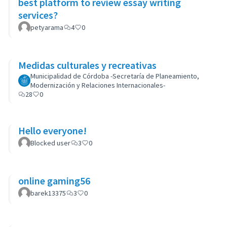
best platform to review essay writing
services?
petyarama
4
0
Medidas culturales y recreativas
Municipalidad de Córdoba -Secretaría de Planeamiento,
Modernización y Relaciones Internacionales-
28
0
Hello everyone!
Blocked user
3
0
online gaming56
barek13375
3
0