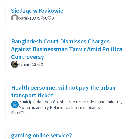
Siedząc w Krakowie
barek13375
0
0
Bangladesh Court Dismisses Charges
Against Businessman Tanvir Amid Political
Controversy
Tanvir
2
0
Health personnel will not pay the urban
transport ticket
Municipalidad de Córdoba -Secretaría de Planeamiento,
Modernización y Relaciones Internacionales-
90
0
gaming online service2