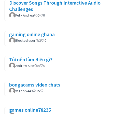
Discover Songs Through Interactive Audio
Challenges
Felix Andrea
0
0
gaming online ghana
Blocked user
3
0
Tôi nên làm điều gì?
Andrew Sinn
4
0
bongacams video chats
xagebiv449
15
0
games online78235