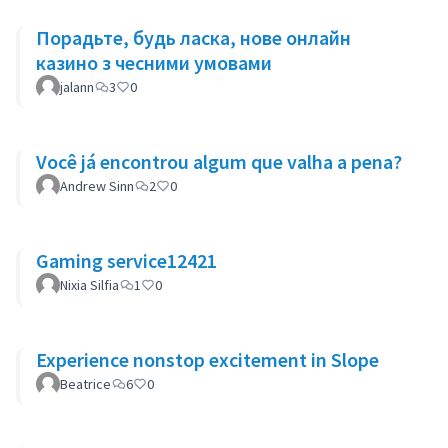
Порадьте, будь ласка, нове онлайн
казино з чесними умовами
jalann
3
0
Você já encontrou algum que valha a pena?
Andrew Sinn
2
0
Gaming service12421
Nixia Silfia
1
0
Experience nonstop excitement in Slope
Beatrice
6
0