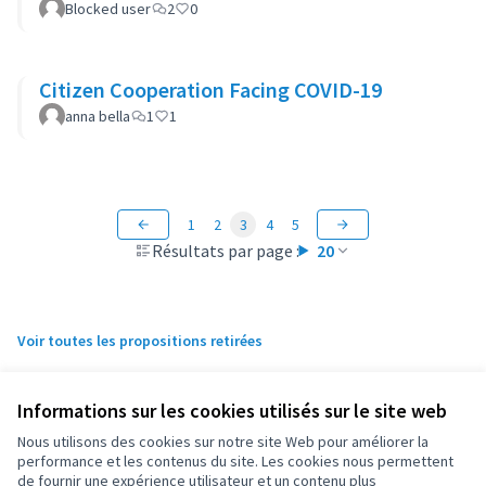
Blocked user
2
0
Citizen Cooperation Facing COVID-19
anna bella
1
1
1
2
3
4
5
Résultats par page :
20
Voir toutes les propositions retirées
Informations sur les cookies utilisés sur le site web
Conditions d'utilisation
Paramètres des cookies
Nous utilisons des cookies sur notre site Web pour améliorer la
OIDP sur X
OIDP sur Facebook
OIDP sur YouTube
performance et les contenus du site. Les cookies nous permettent
de fournir une expérience utilisateur et un contenu plus