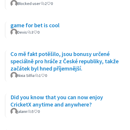
Blocked user
2
0
game for bet is cool
Devis
3
0
Co mě fakt potěšilo, jsou bonusy určené
speciálně pro hráče z České republiky, takže
začátek byl hned příjemnější.
Nixia Silfia
1
0
Did you know that you can now enjoy
CricketX anytime and anywhere?
jalann
5
0