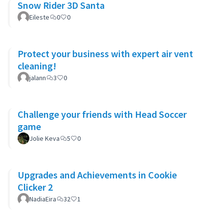
Snow Rider 3D Santa
Eileste
0
0
Protect your business with expert air vent
cleaning!
jalann
3
0
Challenge your friends with Head Soccer
game
Jolie Keva
5
0
Upgrades and Achievements in Cookie
Clicker 2
NadiaEira
32
1