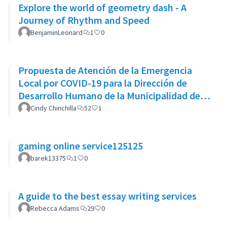
Explore the world of geometry dash - A
Journey of Rhythm and Speed
BenjaminLeonard
1
0
Propuesta de Atención de la Emergencia
Local por COVID-19 para la Dirección de
Desarrollo Humano de la Municipalidad de
Goicoechea
Cindy Chinchilla
52
1
gaming online service125125
barek13375
1
0
A guide to the best essay writing services
Rebecca Adams
29
0