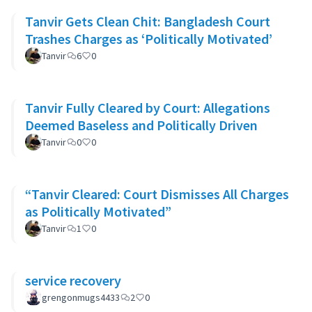
Tanvir Gets Clean Chit: Bangladesh Court
Trashes Charges as ‘Politically Motivated’
Tanvir
6
0
Tanvir Fully Cleared by Court: Allegations
Deemed Baseless and Politically Driven
Tanvir
0
0
“Tanvir Cleared: Court Dismisses All Charges
as Politically Motivated”
Tanvir
1
0
service recovery
grengonmugs4433
2
0