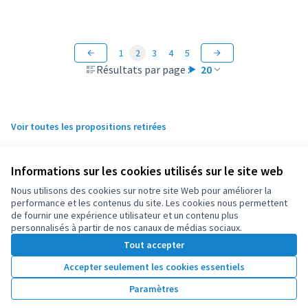
1
2
3
4
5
Résultats par page :
20
Voir toutes les propositions retirées
Informations sur les cookies utilisés sur le site web
Conditions d'utilisation
Paramètres des cookies
Nous utilisons des cookies sur notre site Web pour améliorer la
OIDP sur X
OIDP sur Facebook
OIDP sur YouTube
performance et les contenus du site. Les cookies nous permettent
de fournir une expérience utilisateur et un contenu plus
(Lien externe)
(Lien externe)
(Lien externe)
Français
personnalisés à partir de nos canaux de médias sociaux.
Choose language
Choisir la langue
Elegir el idioma
Tout accepter
Accepter seulement les cookies essentiels
Licence Cre
(Lien extern
Paramètres
(Lien externe)
Site réalisé grâce au
logiciel libre Decidim
.
(Lien externe)