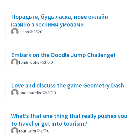
Порадьте, будь ласка, нове онлайн
казино з чесними умовами
jalann
3
0
Embark on the Doodle Jump Challenge!
TomBrooks
2
0
Love and discuss the game Geometry Dash
jonesnatelye
2
0
What’s that one thing that really pushes you
to travel or get into tourism?
Tour Guru
1
0