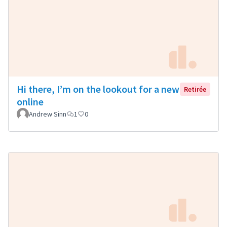
Hi there, I’m on the lookout for a new
Retirée
online
Andrew Sinn
1
0