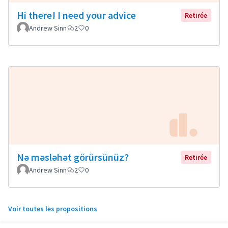
Hi there! I need your advice
Retirée
Andrew Sinn
2
0
Nə məsləhət görürsünüz?
Retirée
Andrew Sinn
2
0
Voir toutes les propositions