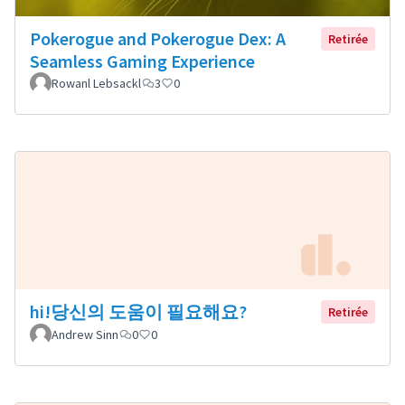
Pokerogue and Pokerogue Dex: A
Retirée
Seamless Gaming Experience
Rowanl Lebsackl
3
0
hi!당신의 도움이 필요해요?
Retirée
Andrew Sinn
0
0