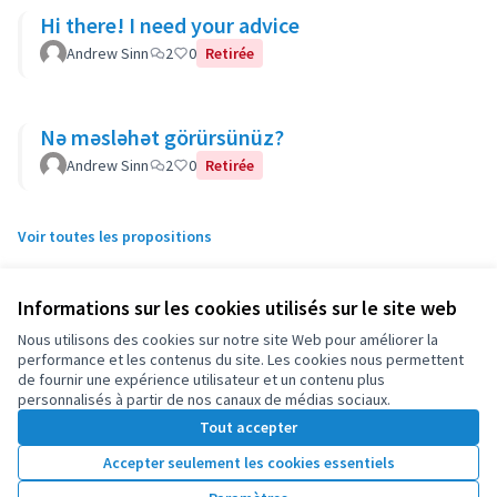
Hi there! I need your advice
Andrew Sinn
2
0
Retirée
Nə məsləhət görürsünüz?
Andrew Sinn
2
0
Retirée
Voir toutes les propositions
Informations sur les cookies utilisés sur le site web
Conditions d'utilisation
Nous utilisons des cookies sur notre site Web pour améliorer la
Paramètres des cookies
OIDP sur X
OIDP sur Facebook
OIDP sur YouTube
performance et les contenus du site. Les cookies nous permettent
de fournir une expérience utilisateur et un contenu plus
(Lien externe)
(Lien externe)
(Lien externe)
personnalisés à partir de nos canaux de médias sociaux.
Français
Choose language
Choisir la langue
Elegir el idioma
Tout accepter
Accepter seulement les cookies essentiels
Licence Cre
(Lien extern