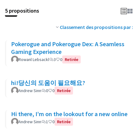
5 propositions
Classement des propositions par :
Pokerogue and Pokerogue Dex: A Seamless
Gaming Experience
Rowanl Lebsackl
3
0
Retirée
hi!당신의 도움이 필요해요?
Andrew Sinn
0
0
Retirée
Hi there, I’m on the lookout for a new online
Andrew Sinn
1
0
Retirée