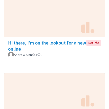
Hi there, I’m on the lookout for a new
Retirée
online
Andrew Sinn
1
0