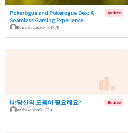
Pokerogue and Pokerogue Dex: A
Retirée
Seamless Gaming Experience
Rowanl Lebsackl
3
0
hi!당신의 도움이 필요해요?
Retirée
Andrew Sinn
0
0