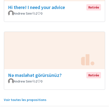
Hi there! I need your advice
Retirée
Andrew Sinn
2
0
Nə məsləhət görürsünüz?
Retirée
Andrew Sinn
2
0
Voir toutes les propositions