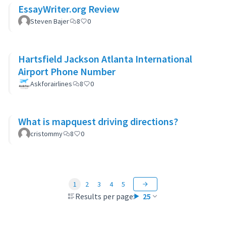
EssayWriter.org Review
Steven Bajer
8
0
Hartsfield Jackson Atlanta International
Airport Phone Number
Askforairlines
8
0
What is mapquest driving directions?
cristommy
8
0
1
2
3
4
5
Results per page:
25