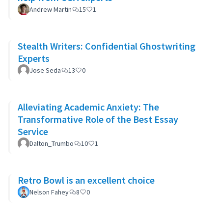
Andrew Martin
15
1
Stealth Writers: Confidential Ghostwriting
Experts
Jose Seda
13
0
Alleviating Academic Anxiety: The
Transformative Role of the Best Essay
Service
Dalton_Trumbo
10
1
Retro Bowl is an excellent choice
Nelson Fahey
8
0