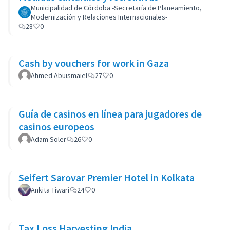
Municipalidad de Córdoba -Secretaría de Planeamiento,
Modernización y Relaciones Internacionales-
28
0
Cash by vouchers for work in Gaza
Ahmed Abuismaiel
27
0
Guía de casinos en línea para jugadores de
casinos europeos
Adam Soler
26
0
Seifert Sarovar Premier Hotel in Kolkata
Ankita Tiwari
24
0
Tax Loss Harvesting India