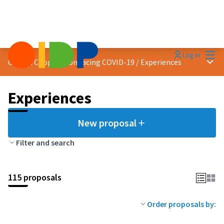
Mai
Log in
Main
Citizen Cooperation facing COVID-19
/
Experiences
Experiences
New proposal
Filter and search
115 proposals
Order proposals by: