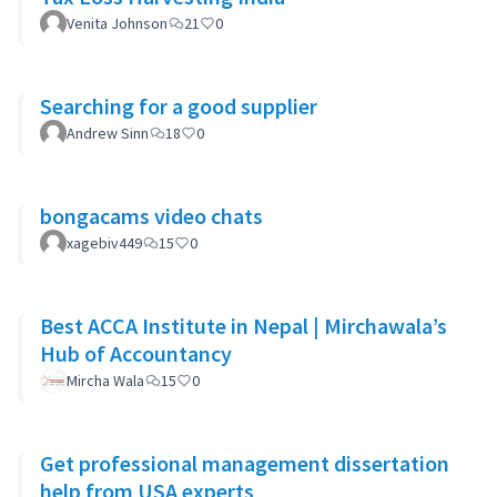
Venita Johnson
21
0
Searching for a good supplier
Andrew Sinn
18
0
bongacams video chats
xagebiv449
15
0
Best ACCA Institute in Nepal | Mirchawala’s
Hub of Accountancy
Mircha Wala
15
0
Get professional management dissertation
help from USA experts