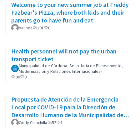
Welcome to your new summer job at Freddy
Fazbear's Pizza, where both kids and their
parents go to have fun and eat
belinda
101
0
Health personnel will not pay the urban
transport ticket
Municipalidad de Córdoba -Secretaría de Planeamiento,
Modernización y Relaciones Internacionales-
90
0
Propuesta de Atención de la Emergencia
Local por COVID-19 para la Dirección de
Desarrollo Humano de la Municipalidad de
Goicoechea
Cindy Chinchilla
52
1