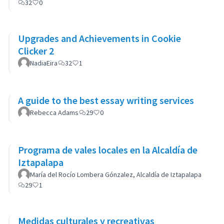
32
0
Upgrades and Achievements in Cookie
Clicker 2
NadiaEira
32
1
A guide to the best essay writing services
Rebecca Adams
29
0
Programa de vales locales en la Alcaldía de
Iztapalapa
María del Rocío Lombera Gónzalez, Alcaldía de Iztapalapa
29
1
Medidas culturales y recreativas