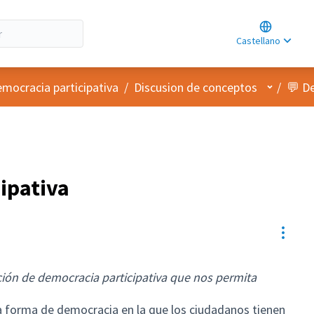
Choose lan
Choisir la l
Castellano
Elegir el id
Menú de 
emocracia participativa
/
Discusion de conceptos
/
💬 D
ipativa
Contr
ón de democracia participativa que nos permita
a forma de democracia en la que los ciudadanos tienen