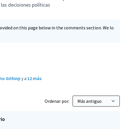
las decisiones políticas
vided on this page below in the comments section. We lo
o Githinji
y a
12 más
Ordenar por:
rio