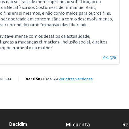
dos não se trata de mero capricho ou sofisticação da
a da Metafísica dos Costumes1 de Immanuel Kant,
 fins em si mesmos, e não como meios para outros fins.
ve ser abordada em concomitância com o desenvolvimento,
 ser entendido como “expansão das liberdades
nevitavelmente com os desafios da actualidade,
adas a mudanças climáticas, inclusão social, direitos
 empoderamento da mulher.
1
0
2-05-41
Versión 66
(de 66)
ver otras versiones
Decidim
Mi cuenta
Re