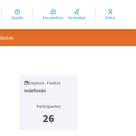
guage
angue
Ayuda
Encuentros
Actividad
Entra
ioma
usuario
ebates
Empieza - Finaliza
Indefinido
oles de recursos
Participantes
26