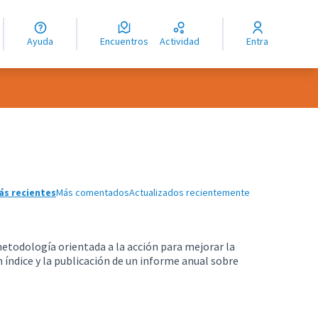
guage
angue
Ayuda
Encuentros
Actividad
Entra
ioma
usuario
ás recientes
Más comentados
Actualizados recientemente
etodología orientada a la acción para mejorar la
n índice y la publicación de un informe anual sobre