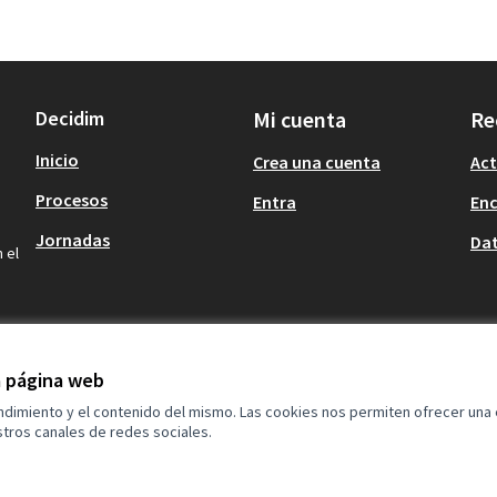
Decidim
Mi cuenta
Re
Inicio
Crea una cuenta
Act
Procesos
Entra
En
Jornadas
Dat
 el
la página web
endimiento y el contenido del mismo. Las cookies nos permiten ofrecer una
tros canales de redes sociales.