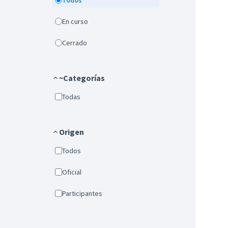
Todos
En curso
Cerrado
~Categorías
Todas
Origen
Todos
Oficial
Participantes