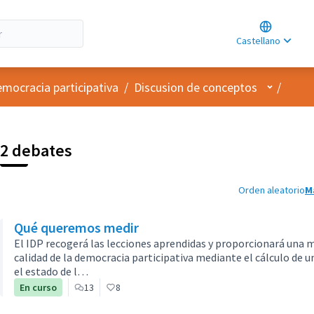
Choose lan
Choisir la l
Castellano
Elegir el id
Menú de 
emocracia participativa
/
Discusion de conceptos
/
2 debates
Orden aleatorio
M
Qué queremos medir
El IDP recogerá las lecciones aprendidas y proporcionará una m
calidad de la democracia participativa mediante el cálculo de u
el estado de l…
En curso
13
8