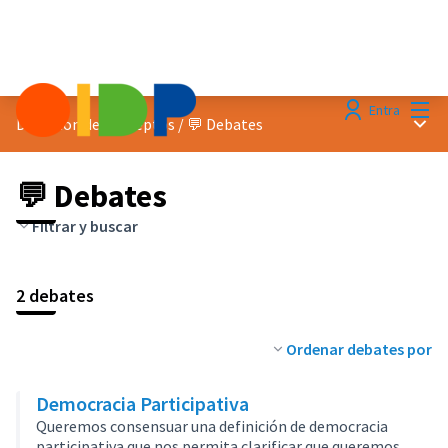
Menú
Entra
Menú 
Discusion de conceptos
/
💬 Debates
💬 Debates
Filtrar y buscar
2 debates
Ordenar debates por
Democracia Participativa
Queremos consensuar una definición de democracia
participativa que nos permita clarificar que queremos