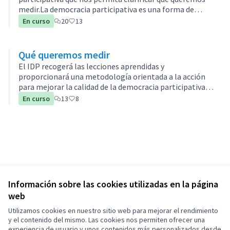
medir.La democracia participativa es una forma de
democracia en la que los ciudadanos tienen mayor
En curso
20
13
participación en la toma de las decisi…
Qué queremos medir
El IDP recogerá las lecciones aprendidas y
proporcionará una metodología orientada a la acción
para mejorar la calidad de la democracia participativa
mediante el cálculo de un índice y la publicación de un
En curso
13
8
informe anual sobre el estado de l…
Información sobre las cookies utilizadas en la página
web
Utilizamos cookies en nuestro sitio web para mejorar el rendimiento
y el contenido del mismo. Las cookies nos permiten ofrecer una
experiencia de usuario y unos contenidos más personalizados desde