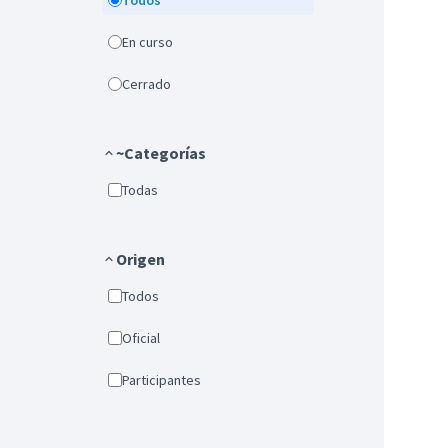
Todos
En curso
Cerrado
~Categorías
Todas
Origen
Todos
Oficial
Participantes