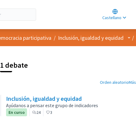
Choose lan
Choisir la l
Castellano
Elegir el id
Menú
emocracia participativa
/
Inclusión, igualdad y equidad
/
1 debate
Orden aleatorio
Más
Inclusión, igualdad y equidad
Ayúdanos a pensar este grupo de indicadores
En curso
24
3