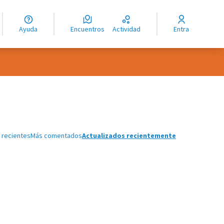
guage
angue
Ayuda
Encuentros
Actividad
Entra
ioma
 de usuario
 recientes
Más comentados
Actualizados recientemente