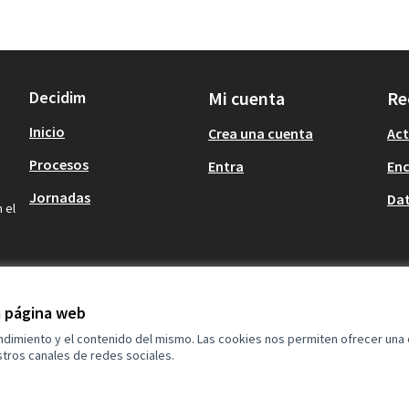
Decidim
Mi cuenta
Re
Inicio
Crea una cuenta
Act
Procesos
Entra
En
Jornadas
Dat
 el
la página web
endimiento y el contenido del mismo. Las cookies nos permiten ofrecer una
tros canales de redes sociales.