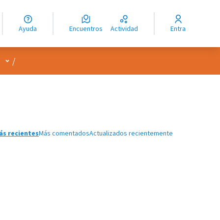
guage
angue
Ayuda
Encuentros
Actividad
Entra
ioma
Menú de usuario
/
ás recientes
Más comentados
Actualizados recientemente