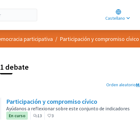
Choose lan
Choisir la l
Castellano
Elegir el id
emocracia participativa
/
Participación y compromiso cívico
1 debate
Orden aleatorio
M
Participación y compromiso cívico
Ayúdanos a reflexionar sobre este conjunto de indicadores
En curso
13
3