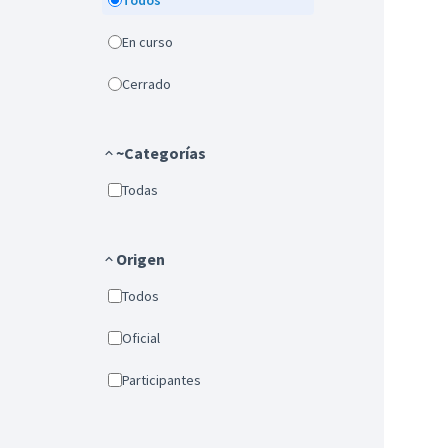
Todos
En curso
Cerrado
~Categorías
Todas
Origen
Todos
Oficial
Participantes