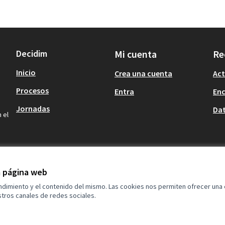
Decidim
Mi cuenta
Re
Inicio
Crea una cuenta
Act
Procesos
Entra
En
Jornadas
Dat
 el
la página web
endimiento y el contenido del mismo. Las cookies nos permiten ofrecer una
tros canales de redes sociales.