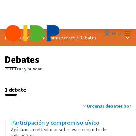
Menú
Entra
Menú 
Participación y compromiso cívico
/
Debates
Debates
Filtrar y buscar
1 debate
Ordenar debates por
Participación y compromiso cívico
Ayúdanos a reflexionar sobre este conjunto de
indicadores