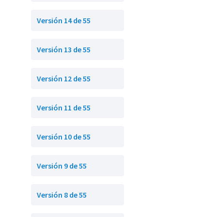
Versión 14 de 55
Versión 13 de 55
Versión 12 de 55
Versión 11 de 55
Versión 10 de 55
Versión 9 de 55
Versión 8 de 55