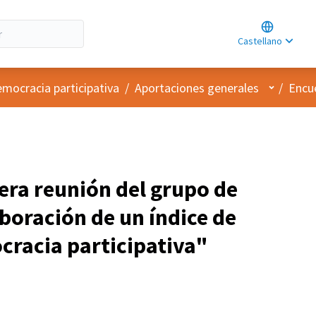
Choose lan
Choisir la l
Castellano
Elegir el id
Menú de 
emocracia participativa
/
Aportaciones generales
/
Encu
ra reunión del grupo de
aboración de un índice de
cracia participativa"