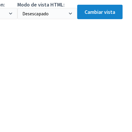
n:
Modo de vista HTML:
Cambiar vista