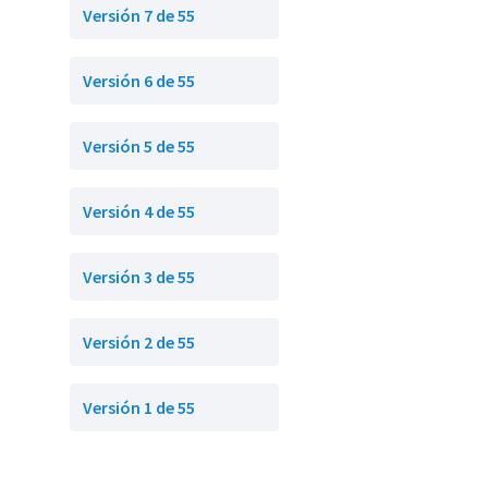
Versión 7 de 55
Versión 6 de 55
Versión 5 de 55
Versión 4 de 55
Versión 3 de 55
Versión 2 de 55
Versión 1 de 55