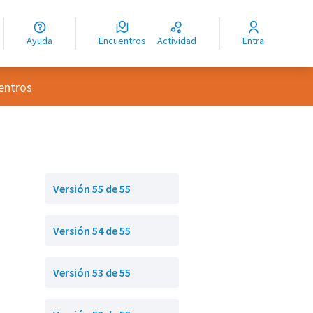
guage
angue
Ayuda
Encuentros
Actividad
Entra
ioma
usuario
entros
Versión 55 de 55
Versión 54 de 55
Versión 53 de 55