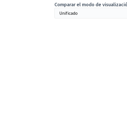
Comparar el modo de visualizació