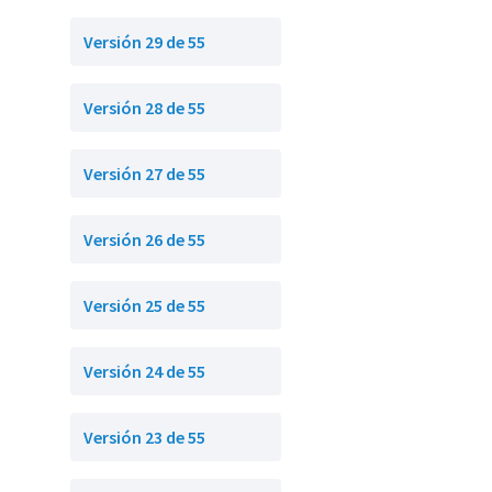
Versión 29 de 55
Versión 28 de 55
Versión 27 de 55
Versión 26 de 55
Versión 25 de 55
Versión 24 de 55
Versión 23 de 55