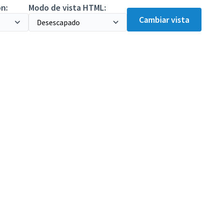
n:
Modo de vista HTML:
Cambiar vista