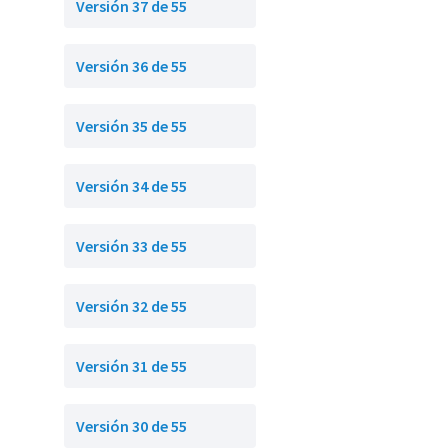
Versión 37 de 55
Versión 36 de 55
Versión 35 de 55
Versión 34 de 55
Versión 33 de 55
Versión 32 de 55
Versión 31 de 55
Versión 30 de 55