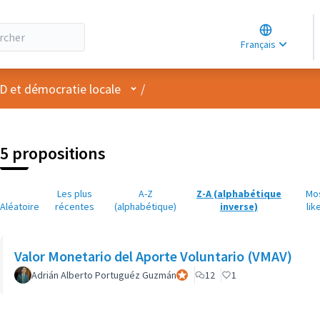
Choose lang
Choisir la la
Français
Elegir el idi
Menu utilisateur
D et démocratie locale
/
5 propositions
Les plus
A-Z
Z-A (alphabétique
Mo
Aléatoire
récentes
(alphabétique)
inverse)
lik
Valor Monetario del Aporte Voluntario (VMAV)
Adrián Alberto Portuguéz Guzmán
Participant officiel
12
1