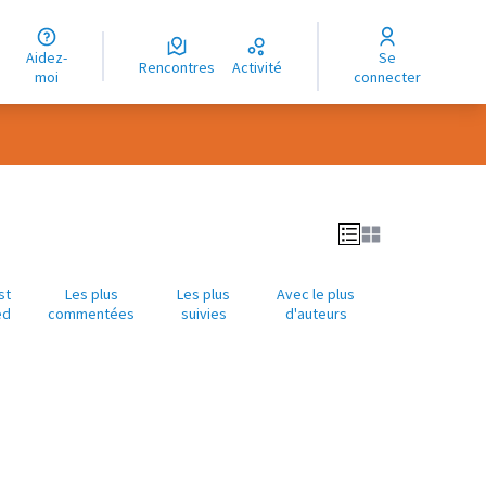
uage
Aidez-
Se
ngue
Rencontres
Activité
moi
connecter
oma
st
Les plus
Les plus
Avec le plus
ed
commentées
suivies
d'auteurs