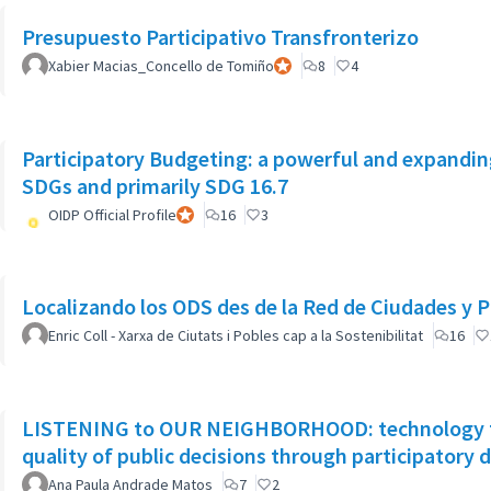
Presupuesto Participativo Transfronterizo
Xabier Macias_Concello de Tomiño
Participant officiel
8
4
Participatory Budgeting: a powerful and expandin
SDGs and primarily SDG 16.7
OIDP Official Profile
Participant officiel
16
3
Localizando los ODS des de la Red de Ciudades y P
Enric Coll - Xarxa de Ciutats i Pobles cap a la Sostenibilitat
16
LISTENING to OUR NEIGHBORHOOD: technology t
quality of public decisions through participator
Ana Paula Andrade Matos
7
2