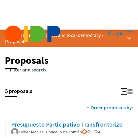
Mai
Log in
Localization of the SDGs and local democracy
/
Main
Proposals
Proposals
Filter and search
5 proposals
Order proposals by:
Presupuesto Participativo Transfronterizo
Xabier Macias_Concello de Tomiño
Official participant
8
4