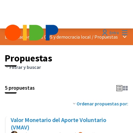
Menú
Entra
Menú 
Localización de los ODS y democracia local
/
Propuestas
Propuestas
Filtrar y buscar
5 propuestas
Ordenar propuestas por:
Valor Monetario del Aporte Voluntario
(VMAV)