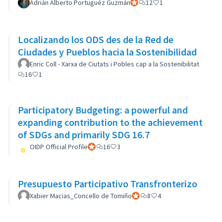
Adrián Alberto Portuguéz Guzmán
Participante oficial
12
1
Localizando los ODS des de la Red de
Ciudades y Pueblos hacia la Sostenibilidad
Enric Coll - Xarxa de Ciutats i Pobles cap a la Sostenibilitat
16
1
Participatory Budgeting: a powerful and
expanding contribution to the achievement
of SDGs and primarily SDG 16.7
OIDP Official Profile
Participante oficial
16
3
Presupuesto Participativo Transfronterizo
Xabier Macias_Concello de Tomiño
Participante oficial
8
4