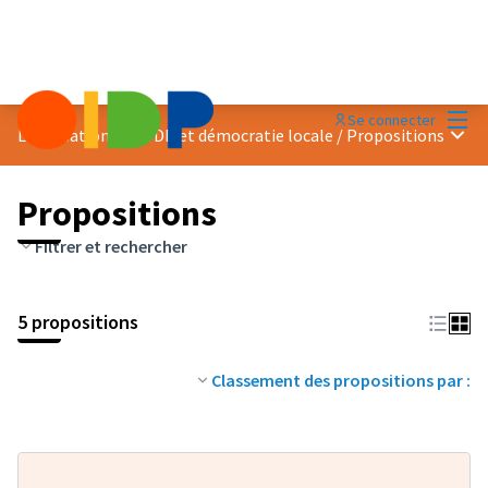
Menu
Se connecter
Menu 
Localisation des ODD et démocratie locale
/
Propositions
Propositions
Filtrer et rechercher
5 propositions
Classement des propositions par :