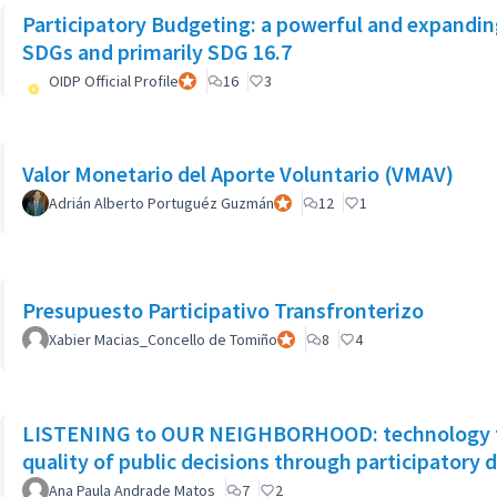
Participatory Budgeting: a powerful and expandin
SDGs and primarily SDG 16.7
OIDP Official Profile
Participant officiel
16
3
Valor Monetario del Aporte Voluntario (VMAV)
Adrián Alberto Portuguéz Guzmán
Participant officiel
12
1
Presupuesto Participativo Transfronterizo
Xabier Macias_Concello de Tomiño
Participant officiel
8
4
LISTENING to OUR NEIGHBORHOOD: technology t
quality of public decisions through participator
Ana Paula Andrade Matos
7
2