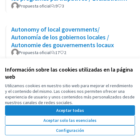
des politiques et des programmes
Propuesta oficial
9
3
participatifs
Autonomy of local governments/
Autonomía de los gobiernos locales /
Autonomie des gouvernements locaux
Propuesta oficial
17
2
Información sobre las cookies utilizadas en la página
web
Términos y condiciones de uso
Configuración de cookies
Utilizamos cookies en nuestro sitio web para mejorar el rendimiento
OIDP en X
OIDP en Facebook
OIDP en YouTube
y el contenido del mismo. Las cookies nos permiten ofrecer una
experiencia de usuario y unos contenidos más personalizados desde
(Enlace externo)
(Enlace externo)
(Enlace externo)
Castellano
nuestros canales de redes sociales.
Choose language
Choisir la langue
Elegir el idioma
Aceptar todas
Aceptar solo las esenciales
Con licenci
(Enlace exte
Configuración
(Enlace externo)
Web creada con
software libre
.
(Enlace externo)