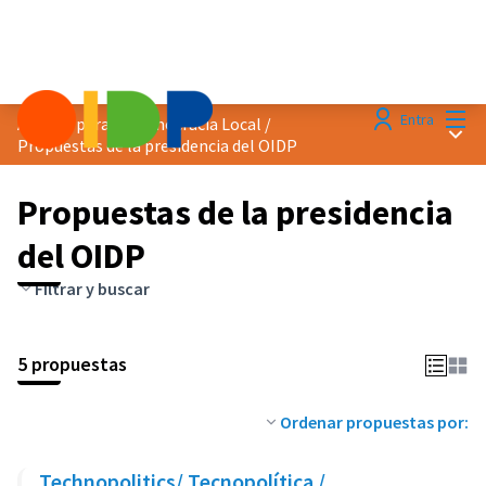
Menú
Entra
Agenda para la Democracia Local
/
Menú 
Propuestas de la presidencia del OIDP
Propuestas de la presidencia
del OIDP
Filtrar y buscar
5 propuestas
Ordenar propuestas por:
Technopolitics/ Tecnopolítica /