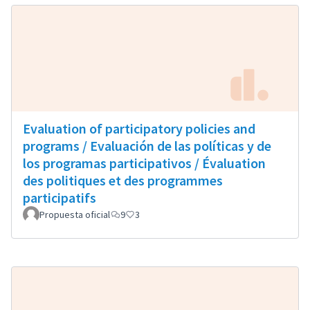
Evaluation of participatory policies and
programs / Evaluación de las políticas y de
los programas participativos / Évaluation
des politiques et des programmes
participatifs
Propuesta oficial
9
3