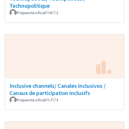
Technopolitique
Propuesta oficial
6
2
Inclusive channels/ Canales inclusivos /
Canaux de participation inclusifs
Propuesta oficial
7
3