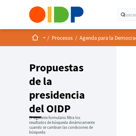
Inicio
Menú principal
/
Procesos
/
Agenda para la Democrac
Propuestas
de la
presidencia
del OIDP
El siguiente formulario filtra los
resultados de búsqueda dinámicamente
cuando se cambian las condiciones de
búsqueda.