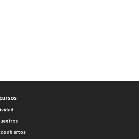
cursos
ividad
cuentros
os abiertos