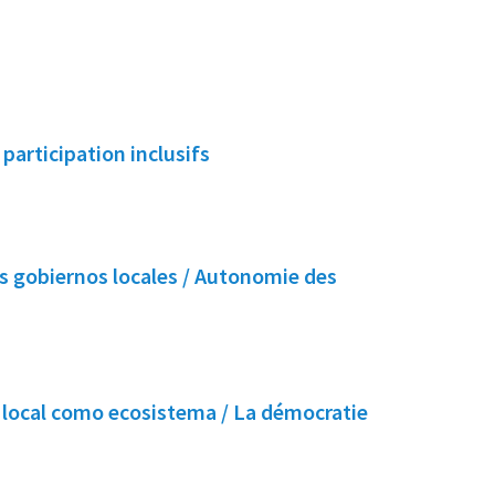
participation inclusifs
 gobiernos locales / Autonomie des
 local como ecosistema / La démocratie