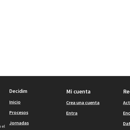
Decidim
Mi cuenta
Re
Inicio
Crea una cuenta
Act
Procesos
Entra
En
Jornadas
Dat
 el