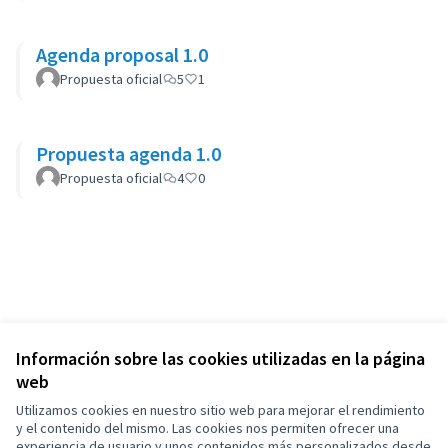
Agenda proposal 1.0
Propuesta oficial
5
1
Propuesta agenda 1.0
Propuesta oficial
4
0
Información sobre las cookies utilizadas en la página
web
Utilizamos cookies en nuestro sitio web para mejorar el rendimiento
y el contenido del mismo. Las cookies nos permiten ofrecer una
experiencia de usuario y unos contenidos más personalizados desde