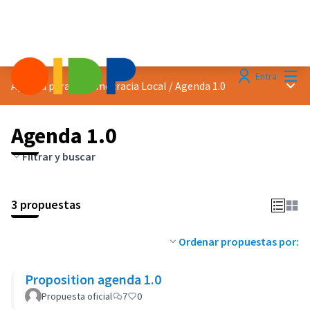
Menú
Entra
Menú 
Agenda para la Democracia Local
/
Agenda 1.0
Agenda 1.0
Filtrar y buscar
3 propuestas
Ordenar propuestas por:
Proposition agenda 1.0
Propuesta oficial
7
0