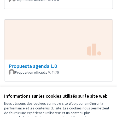
Propuesta agenda 1.0
Proposition officielle
4
0
Informations sur les cookies utilisés sur le site web
Conditions d'utilisation
Paramètres des cookies
Nous utilisons des cookies sur notre site Web pour améliorer la
OIDP sur X
OIDP sur Facebook
OIDP sur YouTube
performance et les contenus du site. Les cookies nous permettent
de fournir une expérience utilisateur et un contenu plus
(Lien externe)
(Lien externe)
(Lien externe)
Français