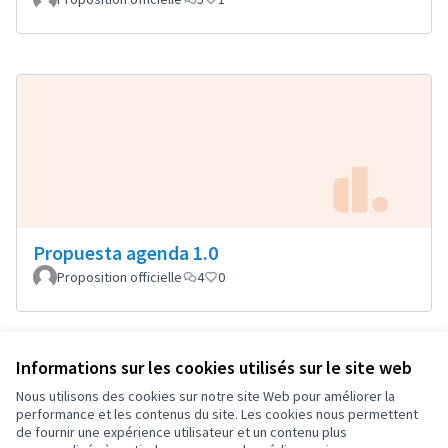
Propuesta agenda 1.0
Proposition officielle
4
0
Informations sur les cookies utilisés sur le site web
Conditions d'utilisation
Paramètres des cookies
Nous utilisons des cookies sur notre site Web pour améliorer la
OIDP sur X
OIDP sur Facebook
OIDP sur YouTube
performance et les contenus du site. Les cookies nous permettent
de fournir une expérience utilisateur et un contenu plus
(Lien externe)
(Lien externe)
(Lien externe)
Français