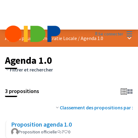
Menu
Se connecter
Menu 
Agenda pour la Démocratie Locale
/
Agenda 1.0
Agenda 1.0
Filtrer et rechercher
3 propositions
Classement des propositions par :
Proposition agenda 1.0
Proposition officielle
7
0