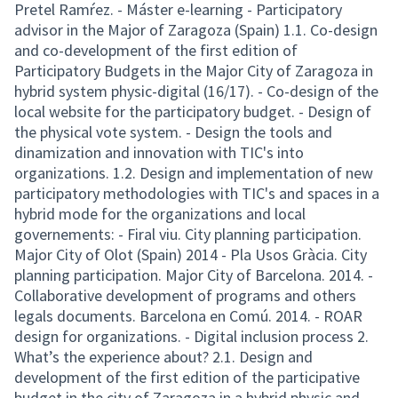
Pretel Ramŕez. - Máster e-learning - Participatory
advisor in the Major of Zaragoza (Spain) 1.1. Co-design
and co-development of the first edition of
Participatory Budgets in the Major City of Zaragoza in
hybrid system physic-digital (16/17). - Co-design of the
local website for the participatory budget. - Design of
the physical vote system. - Design the tools and
dinamization and innovation with TIC's into
organizations. 1.2. Design and implementation of new
participatory methodologies with TIC's and spaces in a
hybrid mode for the organizations and local
governements: - Firal viu. City planning participation.
Major City of Olot (Spain) 2014 - Pla Usos Gràcia. City
planning participation. Major City of Barcelona. 2014. -
Collaborative development of programs and others
legals documents. Barcelona en Comú. 2014. - ROAR
design for organizations. - Digital inclusion process 2.
What’s the experience about? 2.1. Design and
development of the first edition of the participative
budget in the city of Zaragoza in a hybrid physic and