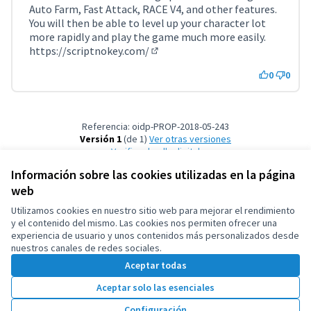
Auto Farm, Fast Attack, RACE V4, and other features.
You will then be able to level up your character lot
more rapidly and play the game much more easily.
https://scriptnokey.com/
(Enlace externo)
0
0
Referencia: oidp-PROP-2018-05-243
Versión 1
(de 1)
ver otras versiones
Verificar huella digital
Información sobre las cookies utilizadas en la página
web
Términos y condiciones de uso
Configuración de cookies
Utilizamos cookies en nuestro sitio web para mejorar el rendimiento
OIDP en X
OIDP en Facebook
OIDP en YouTube
y el contenido del mismo. Las cookies nos permiten ofrecer una
experiencia de usuario y unos contenidos más personalizados desde
(Enlace externo)
(Enlace externo)
(Enlace externo)
Castellano
nuestros canales de redes sociales.
Choose language
Choisir la langue
Elegir el idioma
Aceptar todas
Aceptar solo las esenciales
Con licenci
(Enlace exte
Configuración