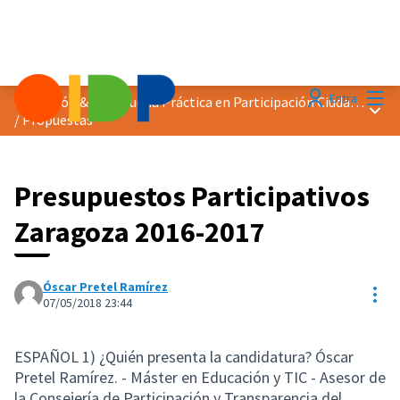
Menú
Entra
Distinción &quot;Buena Práctica en Participación Ciudadana&quot; 2018
Menú 
/
Propuestas
Presupuestos Participativos
Zaragoza 2016-2017
Óscar Pretel Ramírez
Con
07/05/2018 23:44
ESPAÑOL 1) ¿Quién presenta la candidatura? Óscar
Pretel Ramírez. - Máster en Educación y TIC - Asesor de
la Consejería de Participación y Transparencia del