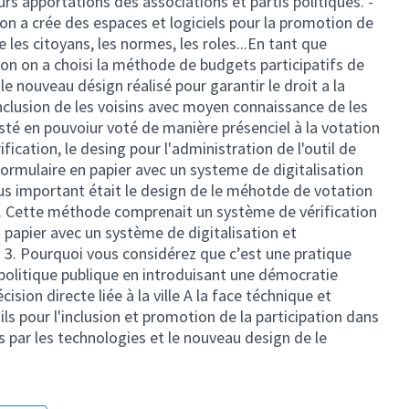
urs apportations des associations et partis politiques. -
n a crée des espaces et logiciels pour la promotion de
 les citoyans, les normes, les roles...En tant que
ion on a choisi la méthode de budgets participatifs de
 le nouveau désign réalisé pour garantir le droit a la
'inclusion de les voisins avec moyen connaissance de les
isté en pouvoiur voté de manière présenciel à la votation
fication, le desing pour l'administration de l'outil de
 formulaire en papier avec un systeme de digitalisation
plus important était le design de le méhotde de votation
is. Cette méthode comprenait un système de vérification
n papier avec un système de digitalisation et
. 3. Pourquoi vous considérez que c’est une pratique
politique publique en introduisant une démocratie
cision directe liée à la ville A la face téchnique et
s pour l'inclusion et promotion de la participation dans
 par les technologies et le nouveau design de le