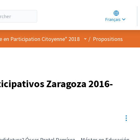
Choose lang
Choisir la la
Français
Elegir el idi
Menu utilisateur
e en Participation Citoyenne" 2018
/
Propositions
icipativos Zaragoza 2016-
Resou
ndidatura? Óscar Pretel Ramírez. - Máster en Educación