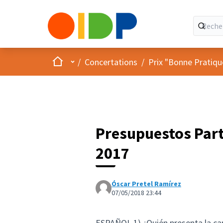
Accueil
Menu principal
/
Concertations
/
Prix "Bonne Pratiqu
Presupuestos Part
2017
Óscar Pretel Ramírez
07/05/2018 23:44
ESPAÑOL 1) ¿Quién presenta la ca