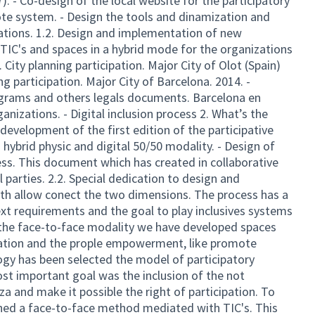
). - Co-design of the local website for the participatory
ote system. - Design the tools and dinamization and
zations. 1.2. Design and implementation of new
TIC's and spaces in a hybrid mode for the organizations
. City planning participation. Major City of Olot (Spain)
ng participation. Major City of Barcelona. 2014. -
grams and others legals documents. Barcelona en
nizations. - Digital inclusion process 2. What’s the
development of the first edition of the participative
 hybrid physic and digital 50/50 modality. - Design of
cess. This document which has created in collaborative
 parties. 2.2. Special dedication to design and
h allow conect the two dimensions. The process has a
ext requirements and the goal to play inclusives systems
In the face-to-face modality we have developed spaces
pation and the prople empowerment, like promote
gy has been selected the model of participatory
t important goal was the inclusion of the not
 and make it possible the right of participation. To
ned a face-to-face method mediated with TIC's. This