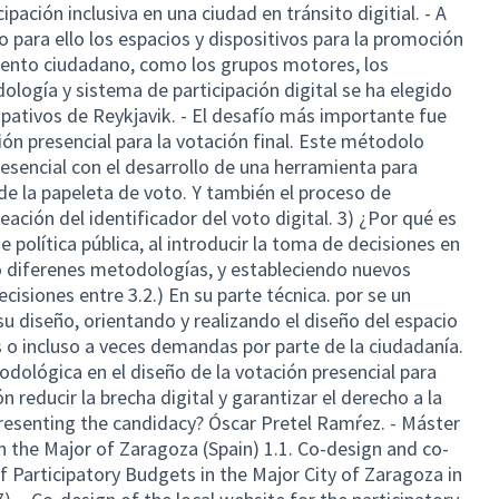
pación inclusiva en una ciudad en tránsito digitial. - A
o para ello los espacios y dispositivos para la promoción
iento ciudadano, como los grupos motores, los
logía y sistema de participación digital se ha elegido
pativos de Reykjavik. - El desafío más importante fue
ón presencial para la votación final. Este métodolo
presencial con el desarrollo de una herramienta para
 de la papeleta de voto. Y también el proceso de
reación del identificador del voto digital. 3) ¿Por qué es
e política pública, al introducir la toma de decisiones en
o diferenes metodologías, y estableciendo nuevos
isiones entre 3.2.) En su parte técnica. por se un
 diseño, orientando y realizando el diseño del espacio
o incluso a veces demandas por parte de la ciudadanía.
odológica en el diseño de la votación presencial para
ón reducir la brecha digital y garantizar el derecho a la
resenting the candidacy? Óscar Pretel Ramŕez. - Máster
 in the Major of Zaragoza (Spain) 1.1. Co-design and co-
f Participatory Budgets in the Major City of Zaragoza in