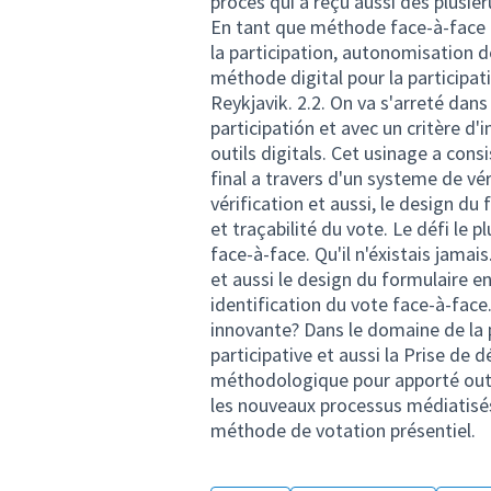
procés qui a reçu aussi des plusier
En tant que méthode face-à-face o
la participation, autonomisation de
méthode digital pour la participat
Reykjavik. 2.2. On va s'arreté dans
participatión et avec un critère d
outils digitals. Cet usinage a cons
final a travers d'un systeme de véri
vérification et aussi, le design du
et traçabilité du vote. Le défi le 
face-à-face. Qu'il n'éxistais jama
et aussi le design du formulaire e
identification du vote face-à-face
innovante? Dans le domaine de la 
participative et aussi la Prise de dé
méthodologique pour apporté outil
les nouveaux processus médiatisés
méthode de votation présentiel.