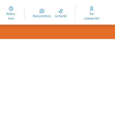
uage
Aidez-
Se
ngue
Rencontres
Activité
moi
connecter
oma
rce controls