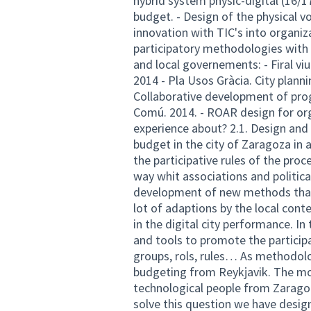
hybrid system physic-digital (16/17
budget. - Design of the physical v
innovation with TIC's into organi
participatory methodologies with 
and local governements: - Firal viu
2014 - Pla Usos Gràcia. City planni
Collaborative development of pro
Comú. 2014. - ROAR design for orga
experience about? 2.1. Design and 
budget in the city of Zaragoza in a
the participative rules of the pro
way whit associations and political
development of new methods that
lot of adaptions by the local cont
in the digital city performance. 
and tools to promote the partici
groups, rols, rules… As methodolo
budgeting from Reykjavik. The mos
technological people from Zaragoza
solve this question we have desig