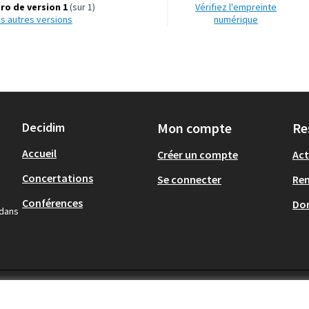
o de version 1
(sur 1)
Vérifiez l'empreinte
les autres versions
numérique
Decidim
Mon compte
Re
Accueil
Créer un compte
Act
Concertations
Se connecter
Re
Conférences
Don
 dans