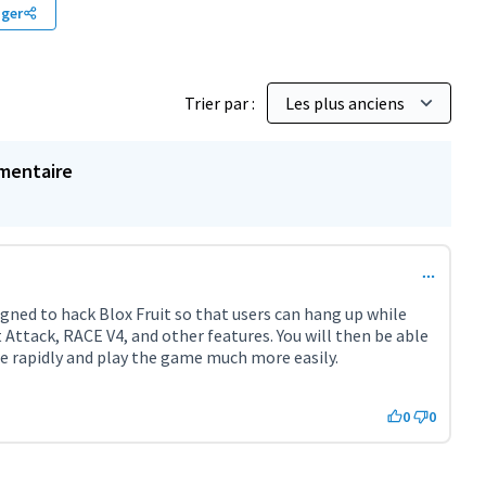
ager
Trier par :
mentaire
igned to hack Blox Fruit so that users can hang up while
t Attack, RACE V4, and other features. You will then be able
re rapidly and play the game much more easily.
terne)
0
0