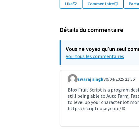
Like
Commentaire
Part
Détails du commentaire
Vous ne voyez qu'un seul com
Voir tous les commentaires
swaraj singh
30/04/2025 21:56
Commentaire 11308
Blox Fruit Script is a program des
still being able to Auto Farm, Fas
to level up your character lot mo
https://scriptnokey.com/
(Lien ex