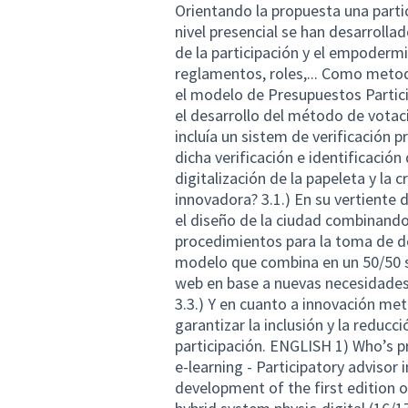
Orientando la propuesta una partici
nivel presencial se han desarrollad
de la participación y el empoderm
reglamentos, roles,... Como metodo
el modelo de Presupuestos Partici
el desarrollo del método de votaci
incluía un sistem de verificación 
dicha verificación e identificación
digitalización de la papeleta y la c
innovadora? 3.1.) En su vertiente d
el diseño de la ciudad combinand
procedimientos para la toma de dec
modelo que combina en un 50/50 su
web en base a nuevas necesidades 
3.3.) Y en cuanto a innovación met
garantizar la inclusión y la reducci
participación. ENGLISH 1) Who’s p
e-learning - Participatory advisor
development of the first edition o