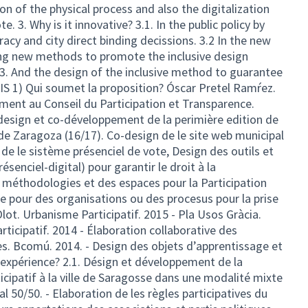
n of the physical process and also the digitalization
e. 3. Why is it innovative? 3.1. In the public policy by
acy and city direct binding decissions. 3.2 In the new
ing new methods to promote the inclusive design
.3. And the design of the inclusive method to guarantee
AIS 1) Qui soumet la proposition? Óscar Pretel Ramŕez.
ment au Conseil du Participation et Transparence.
-design et co-développement de la perimière edition de
e de Zaragoza (16/17). Co-design de le site web municipal
 de le sistème présenciel de vote, Design des outils et
enciel-digital) pour garantir le droit à la
 méthodologies et des espaces pour la Participation
e pour des organisations ou des procesus pour la prise
’ Olot. Urbanisme Participatif. 2015 - Pla Usos Gràcia.
ticipatif. 2014 - Élaboration collaborative des
. Bcomú. 2014. - Design des objets d’apprentissage et
l'expérience? 2.1. Désign et développement de la
icipatif à la ville de Saragosse dans une modalité mixte
al 50/50. - Elaboration de les règles participatives du