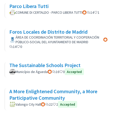
Parco Libera Tutti
COMUNE DI CERTALDO - PARCO LIBERA TUTTI
Official participant
14
1
Foros Locales de Distrito de Madrid
ÁREA DE COORDINACIÓN TERRITORIAL Y COOPERACIÓN
Official 
PÚBLICO-SOCIAL DEL AYUNTAMIENTO DE MADRID
14
0
The Sustainable Schools Project
Município de Águeda
Official participant
16
0
Accepted
A More Enlightened Community, a More
Participative Community
Valongo City Hall
Official participant
22
2
Accepted