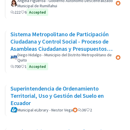
Àngela Figueroa - Gobierno Autònomo Descentralizado
Official 
Municipal de Rumiñahui
222
6
Accepted
Sistema Metropolitano de Participación
Ciudadana y Control Social - Proceso de
Asambleas Ciudadanas y Presupuestos
Participativos
Diego Hidalgo - Municipio del Distrito Metropolitano de
Official 
Quito
700
1
Accepted
Superintendencia de Ordenamiento
Territorial, Uso y Gestión del Suelo en
Ecuador
Municipal eLibrary - Nestor Vega
Official participant
36
2