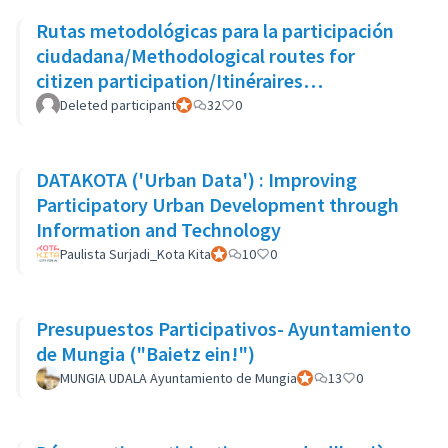
Rutas metodológicas para la participación
ciudadana/Methodological routes for
citizen participation/Itinéraires
méthodologiques pour la participation
Deleted participant
Official participant
32
0
DATAKOTA ('Urban Data') : Improving
Participatory Urban Development through
Information and Technology
Paulista Surjadi_Kota Kita
Official participant
10
0
Presupuestos Participativos- Ayuntamiento
de Mungia ("Baietz ein!")
MUNGIA UDALA Ayuntamiento de Mungia
Official participant
13
0