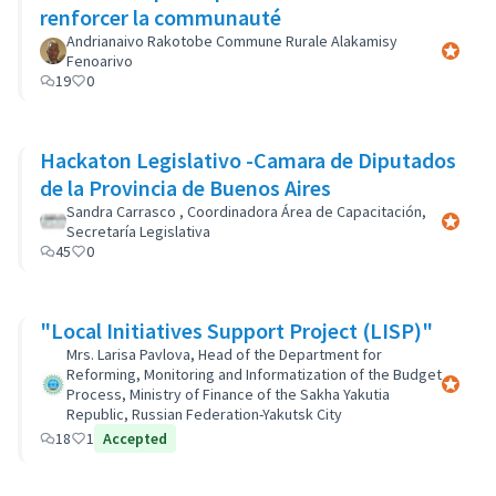
renforcer la communauté
Andrianaivo Rakotobe Commune Rurale Alakamisy
Official 
Fenoarivo
19
0
Hackaton Legislativo -Camara de Diputados
de la Provincia de Buenos Aires
Sandra Carrasco , Coordinadora Área de Capacitación,
Official 
Secretaría Legislativa
45
0
"Local Initiatives Support Project (LISP)"
Mrs. Larisa Pavlova, Head of the Department for
Reforming, Monitoring and Informatization of the Budget
Official 
Process, Ministry of Finance of the Sakha Yakutia
Republic, Russian Federation-Yakutsk City
18
1
Accepted