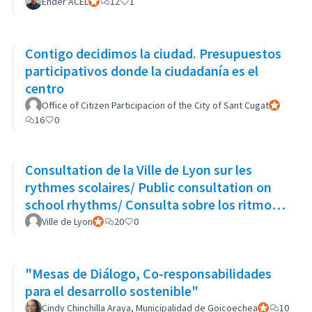
Ender ACEL
Official participant
12
1
Contigo decidimos la ciudad. Presupuestos
participativos donde la ciudadanía es el
centro
Office of Citizen Participacion of the City of Sant Cugat
Official pa
16
0
Consultation de la Ville de Lyon sur les
rythmes scolaires/ Public consultation on
school rhythms/ Consulta sobre los ritmos
escolares
Ville de Lyon
Official participant
20
0
"Mesas de Diálogo, Co-responsabilidades
para el desarrollo sostenible"
Cindy Chinchilla Araya, Municipalidad de Goicoechea
Official parti
10