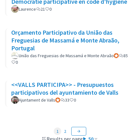
Démocratie participative en code d'hygiène
Laurence
21
0
Orçamento Participativo da União das
Freguesias de Massamá e Monte Abraão,
Portugal
União das Freguesias de Massamá e Monte Abraão
Official partic
85
0
<<VALLS PARTICIPA>> - Presupuestos
participativos del ayuntamiento de Valls
Ajuntament de Valls
Official participant
33
0
1
2
Results per page:
50