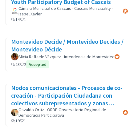
Youth Participatory Budget of Cascais
Câmara Municipal de Cascais - Cascais Municipality -
Official 
Isabel Xavier
14
1
Montevideo Decide / Montevideo Decides /
Montevideo Décide
Alicia Raffaele Vázquez - Intendencia de Montevideo
Official parti
23
2
Accepted
Nodos comunicacionales - Procesos de co-
creación - Participación Ciudadana con
colectivos subrepresentados y zonas
marginales
Osvaldo Ortiz - ORDP Observatorio Regional de
Official 
Democracia Participativa
19
1