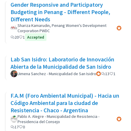
Gender Responsive and Participatory
Budgeting in Penang - Different People,
Different Needs
Shariza Kamarudin, Penang Women's Development
Official 
Corporation PWDC
20
1
Accepted
Lab San Isidro: Laboratorio de Innovación
Abierta de la Municipalidad de San Isidro
Jimena Sanchez - Municipalidad de San Isidro
Official participant
13
1
F.A.M (Foro Ambiental Municipal) - Hacia un
Código Ambiental para la ciudad de
Resistencia - Chaco - Argentina
Pablo A. Alegre - Municipalidad de Resistencia -
Official 
Presidencia del Consejo
17
0