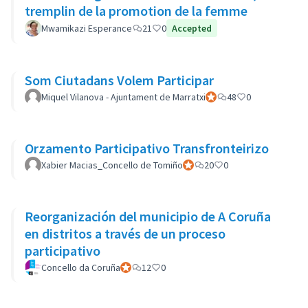
tremplin de la promotion de la femme
Mwamikazi Esperance
21
0
Accepted
Som Ciutadans Volem Participar
Miquel Vilanova - Ajuntament de Marratxi
Official participant
48
0
Orzamento Participativo Transfronteirizo
Xabier Macias_Concello de Tomiño
Official participant
20
0
Reorganización del municipio de A Coruña
en distritos a través de un proceso
participativo
Concello da Coruña
Official participant
12
0