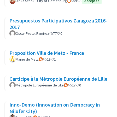
Ulrika Stöök - City of Gothenburg
Official participant
9
0
Accepted
Presupuestos Participativos Zaragoza 2016-
2017
Óscar Pretel Ramírez
77
0
Proposition Ville de Metz - France
Mairie de Metz
Official participant
29
1
Carticipe à la Métropole Européenne de Lille
Métropole Européenne de Lille
Official participant
27
0
Inno-Demo (Innovation on Democracy in
Nilufer City)