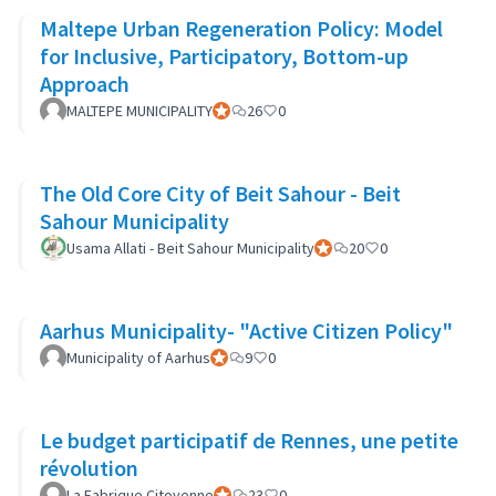
Maltepe Urban Regeneration Policy: Model
for Inclusive, Participatory, Bottom-up
Approach
MALTEPE MUNICIPALITY
Official participant
26
0
The Old Core City of Beit Sahour - Beit
Sahour Municipality
Usama Allati - Beit Sahour Municipality
Official participant
20
0
Aarhus Municipality- "Active Citizen Policy"
Municipality of Aarhus
Official participant
9
0
Le budget participatif de Rennes, une petite
révolution
La Fabrique Citoyenne
Official participant
23
0