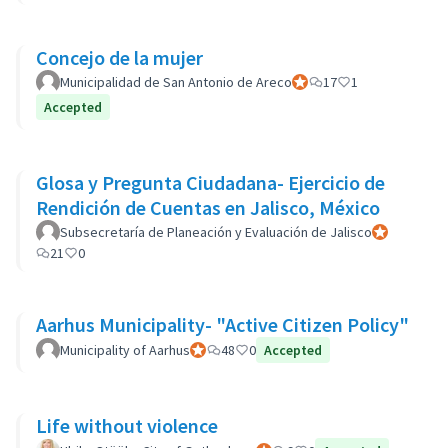
Concejo de la mujer
Municipalidad de San Antonio de Areco
Official participant
17
1
Accepted
Glosa y Pregunta Ciudadana- Ejercicio de
Rendición de Cuentas en Jalisco, México
Subsecretaría de Planeación y Evaluación de Jalisco
Official parti
21
0
Aarhus Municipality- "Active Citizen Policy"
Municipality of Aarhus
Official participant
48
0
Accepted
Life without violence