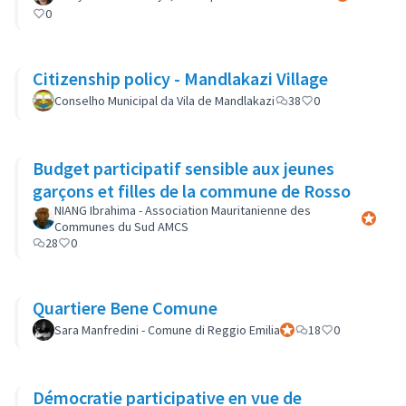
0
Citizenship policy - Mandlakazi Village
Conselho Municipal da Vila de Mandlakazi
38
0
Budget participatif sensible aux jeunes
garçons et filles de la commune de Rosso
NIANG Ibrahima - Association Mauritanienne des
Official 
Communes du Sud AMCS
28
0
Quartiere Bene Comune
Sara Manfredini - Comune di Reggio Emilia
Official participant
18
0
Démocratie participative en vue de