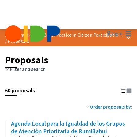
Mai
Log in
2018 Award &quot;Best Practice in Citizen Participation&quot;
Main
/
Proposals
Proposals
Filter and search
60 proposals
Order proposals by:
Agenda Local para la Igualdad de los Grupos
de Atenciòn Prioritaria de Rumiñahui