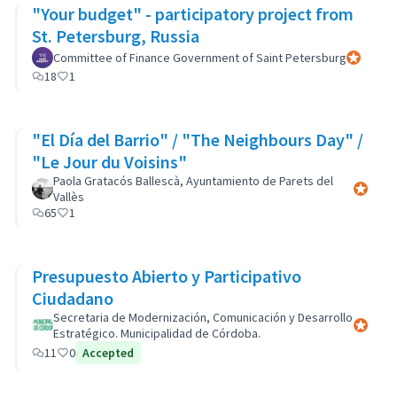
"Your budget" - participatory project from
St. Petersburg, Russia
Committee of Finance Government of Saint Petersburg
Official p
18
1
"El Día del Barrio" / "The Neighbours Day" /
"Le Jour du Voisins"
Paola Gratacós Ballescà, Ayuntamiento de Parets del
Official 
Vallès
65
1
Presupuesto Abierto y Participativo
Ciudadano
Secretaria de Modernización, Comunicación y Desarrollo
Official 
Estratégico. Municipalidad de Córdoba.
11
0
Accepted