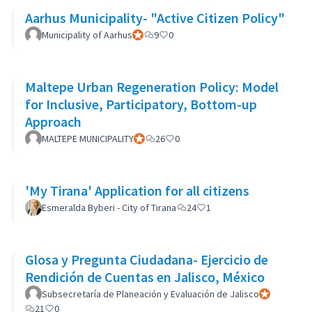
Aarhus Municipality- "Active Citizen Policy"
Municipality of Aarhus
Participante oficial
9
0
Maltepe Urban Regeneration Policy: Model
for Inclusive, Participatory, Bottom-up
Approach
MALTEPE MUNICIPALITY
Participante oficial
26
0
'My Tirana' Application for all citizens
Esmeralda Byberi - City of Tirana
24
1
Glosa y Pregunta Ciudadana- Ejercicio de
Rendición de Cuentas en Jalisco, México
Subsecretaría de Planeación y Evaluación de Jalisco
Participante 
21
0