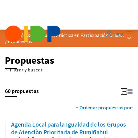
Menú
Entra
Distinción &quot;Buena Práctica en Participación Ciudadana&quot; 2018
Menú 
/
Propuestas
Propuestas
Filtrar y buscar
60 propuestas
Ordenar propuestas por:
Agenda Local para la Igualdad de los Grupos
de Atenciòn Prioritaria de Rumiñahui