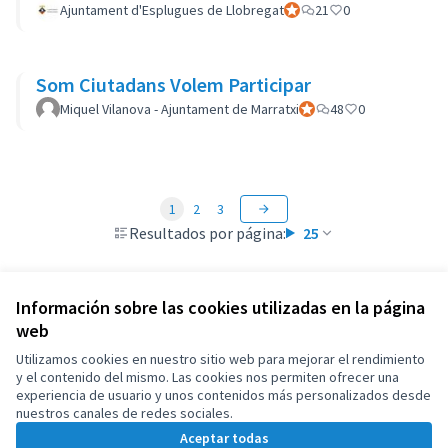
Ajuntament d'Esplugues de Llobregat
Participante oficial
21
0
Som Ciutadans Volem Participar
Miquel Vilanova - Ajuntament de Marratxi
Participante oficial
48
0
1
2
3
Resultados por página:
25
Información sobre las cookies utilizadas en la página
web
Términos y condiciones de uso
Configuración de cookies
Utilizamos cookies en nuestro sitio web para mejorar el rendimiento
OIDP en X
OIDP en Facebook
OIDP en YouTube
y el contenido del mismo. Las cookies nos permiten ofrecer una
experiencia de usuario y unos contenidos más personalizados desde
(Enlace externo)
(Enlace externo)
(Enlace externo)
Castellano
nuestros canales de redes sociales.
Choose language
Choisir la langue
Elegir el idioma
Aceptar todas