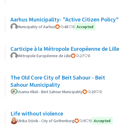
Aarhus Municipality- "Active Citizen Policy"
Municipality of Aarhus
Participante oficial
48
0
Accepted
Carticipe à la Métropole Européenne de Lille
Métropole Européenne de Lille
Participante oficial
27
0
The Old Core City of Beit Sahour - Beit
Sahour Municipality
Usama Allati - Beit Sahour Municipality
Participante oficial
20
0
Life without violence
Ulrika Stöök - City of Gothenburg
Participante oficial
9
0
Accepted