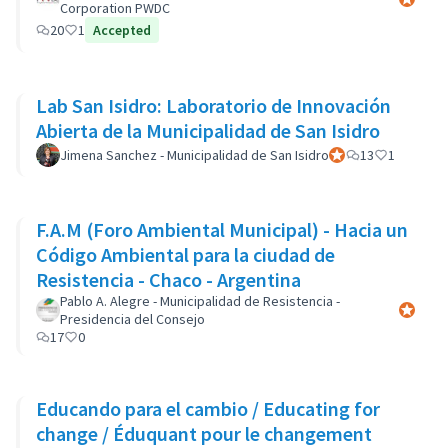
Corporation PWDC
20
1
Accepted
Lab San Isidro: Laboratorio de Innovación
Abierta de la Municipalidad de San Isidro
Jimena Sanchez - Municipalidad de San Isidro
Participante oficial
13
1
F.A.M (Foro Ambiental Municipal) - Hacia un
Código Ambiental para la ciudad de
Resistencia - Chaco - Argentina
Pablo A. Alegre - Municipalidad de Resistencia -
Participa
Presidencia del Consejo
17
0
Educando para el cambio / Educating for
change / Éduquant pour le changement