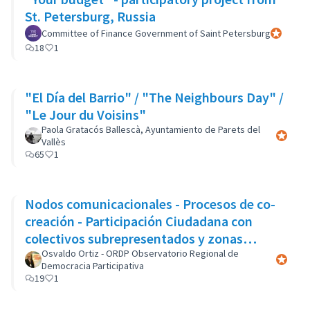
St. Petersburg, Russia
Committee of Finance Government of Saint Petersburg
Participan
18
1
"El Día del Barrio" / "The Neighbours Day" /
"Le Jour du Voisins"
Paola Gratacós Ballescà, Ayuntamiento de Parets del
Participa
Vallès
65
1
Nodos comunicacionales - Procesos de co-
creación - Participación Ciudadana con
colectivos subrepresentados y zonas
marginales
Osvaldo Ortiz - ORDP Observatorio Regional de
Participa
Democracia Participativa
19
1