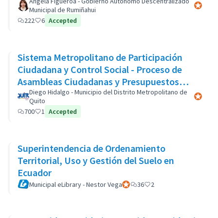
Àngela Figueroa - Gobierno Autònomo Descentralizado
Participa
Municipal de Rumiñahui
222
6
Accepted
Sistema Metropolitano de Participación
Ciudadana y Control Social - Proceso de
Asambleas Ciudadanas y Presupuestos
Participativos
Diego Hidalgo - Municipio del Distrito Metropolitano de
Participa
Quito
700
1
Accepted
Superintendencia de Ordenamiento
Territorial, Uso y Gestión del Suelo en
Ecuador
Municipal eLibrary - Nestor Vega
Participante oficial
36
2