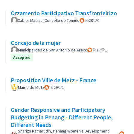
Orzamento Participativo Transfronteirizo
Xabier Macias_Concello de Tomiño
Participante oficial
20
0
Concejo de la mujer
Municipalidad de San Antonio de Areco
Participante oficial
17
1
Accepted
Proposition Ville de Metz - France
Mairie de Metz
Participante oficial
29
1
Gender Responsive and Participatory
Budgeting in Penang - Different People,
Different Needs
Shariza Kamarudin, Penang Women's Development
Participa