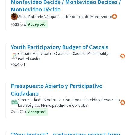
Montevideo Decide / Montevideo Decides /
Montevideo Décide
Alicia Raffaele Vázquez - Intendencia de Montevideo
Participante 
23
2
Accepted
Youth Participatory Budget of Cascais
Câmara Municipal de Cascais - Cascais Municipality -
Participa
Isabel Xavier
14
1
Presupuesto Abierto y Participativo
Ciudadano
Secretaria de Modernización, Comunicación y Desarrollo
Participa
Estratégico. Municipalidad de Córdoba.
11
0
Accepted
"Your budget" - participatory project from