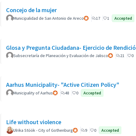
Concejo de la mujer
Municipalidad de San Antonio de Areco
Participante oficial
17
1
Accepted
Glosa y Pregunta Ciudadana- Ejercicio de Rendició
Subsecretaría de Planeación y Evaluación de Jalisco
Participante ofi
21
0
Aarhus Municipality- "Active Citizen Policy"
Municipality of Aarhus
Participante oficial
48
0
Accepted
Life without violence
Ulrika Stöök - City of Gothenburg
Participante oficial
9
0
Accepted