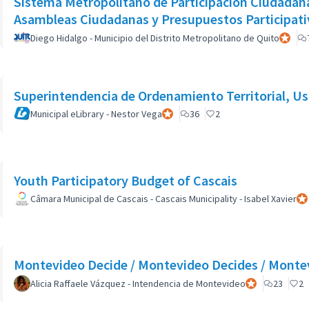
Sistema Metropolitano de Participación Ciudadana 
Asambleas Ciudadanas y Presupuestos Participati
Diego Hidalgo - Municipio del Distrito Metropolitano de Quito
Partici
Superintendencia de Ordenamiento Territorial, Us
Municipal eLibrary - Nestor Vega
Participante oficial
36
2
Youth Participatory Budget of Cascais
Câmara Municipal de Cascais - Cascais Municipality - Isabel Xavier
Par
Montevideo Decide / Montevideo Decides / Monte
Alicia Raffaele Vázquez - Intendencia de Montevideo
Participante ofi
23
2