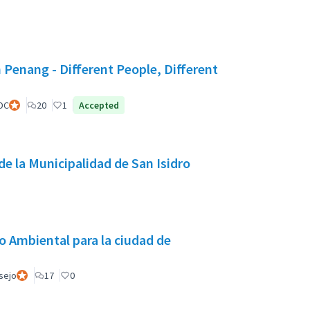
 Penang - Different People, Different
DC
Participante oficial
20
1
Accepted
de la Municipalidad de San Isidro
o Ambiental para la ciudad de
nsejo
Participante oficial
17
0