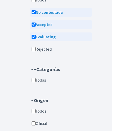
Todos
No contestada
Accepted
Evaluating
Rejected
~Categorías
Todas
Origen
Todos
Oficial