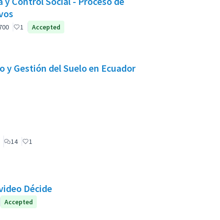
y Control Social - Proceso de
vos
pante oficial
700
1
Accepted
o y Gestión del Suelo en Ecuador
ticipante oficial
14
1
video Décide
cial
Accepted