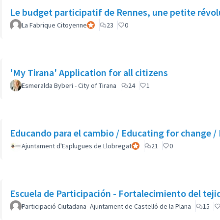
Le budget participatif de Rennes, une petite révo
La Fabrique Citoyenne
Participante oficial
23
0
'My Tirana' Application for all citizens
Esmeralda Byberi - City of Tirana
24
1
Educando para el cambio / Educating for change 
Ajuntament d'Esplugues de Llobregat
Participante oficial
21
0
Escuela de Participación - Fortalecimiento del teji
Participació Ciutadana- Ajuntament de Castelló de la Plana
15