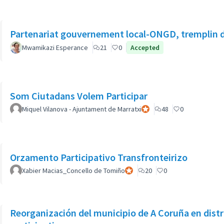
Partenariat gouvernement local-ONGD, tremplin 
Mwamikazi Esperance
21
0
Accepted
Som Ciutadans Volem Participar
Miquel Vilanova - Ajuntament de Marratxi
Participante oficial
48
0
Orzamento Participativo Transfronteirizo
Xabier Macias_Concello de Tomiño
Participante oficial
20
0
Reorganización del municipio de A Coruña en distr