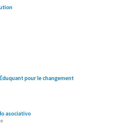
lution
/ Éduquant pour le changement
do asociativo
0