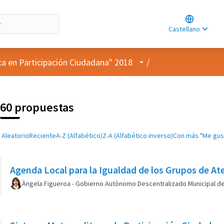
Choose lan
Choisir la l
Castellano
Elegir el id
Menú de usuario
ca en Participación Ciudadana" 2018
/
60 propuestas
Aleatorio
Reciente
A-Z (Alfabético)
Z-A (Alfabético inverso)
Con más "Me gus
Agenda Local para la Igualdad de los Grupos de At
Àngela Figueroa - Gobierno Autònomo Descentralizado Municipal d