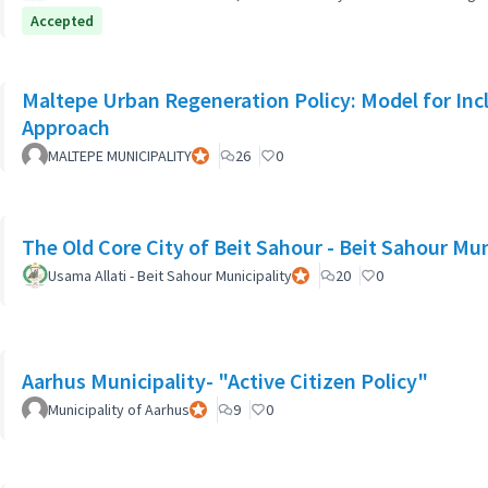
Accepted
Maltepe Urban Regeneration Policy: Model for Inc
Approach
MALTEPE MUNICIPALITY
Participante oficial
26
0
The Old Core City of Beit Sahour - Beit Sahour Mun
Usama Allati - Beit Sahour Municipality
Participante oficial
20
0
Aarhus Municipality- "Active Citizen Policy"
Municipality of Aarhus
Participante oficial
9
0