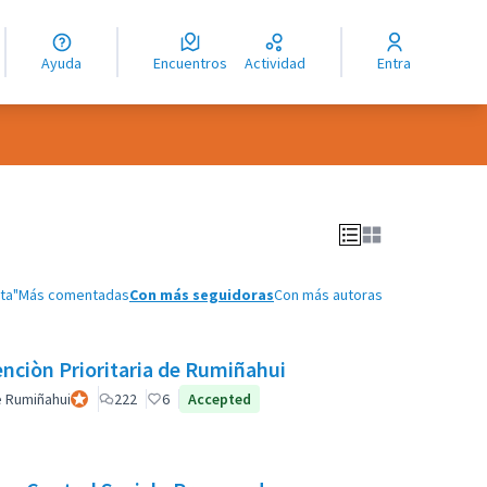
guage
angue
Ayuda
Encuentros
Actividad
Entra
ioma
ta"
Más comentadas
Con más seguidoras
Con más autoras
enciòn Prioritaria de Rumiñahui
e Rumiñahui
Participante oficial
222
6
Accepted