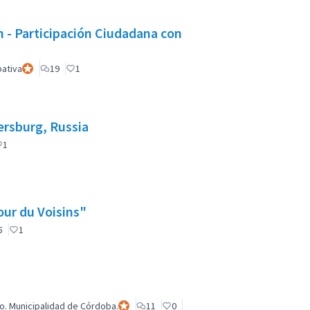
 Participación Ciudadana con
pativa
Participante oficial
19
1
ersburg, Russia
oficial
1
our du Voisins"
nte oficial
5
1
o. Municipalidad de Córdoba.
Participante oficial
11
0