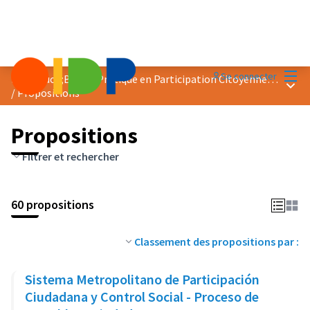
Menu
Se connecter
Prix &quot;Bonne Pratique en Participation Citoyenne&quot; 2018
Menu 
/
Propositions
Propositions
Filtrer et rechercher
60 propositions
Classement des propositions par :
Sistema Metropolitano de Participación
Ciudadana y Control Social - Proceso de