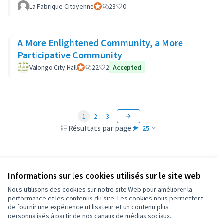
La Fabrique Citoyenne
Participant officiel
23
0
A More Enlightened Community, a More
Participative Community
Valongo City Hall
Participant officiel
22
2
Accepted
1
2
3
Résultats par page :
25
Informations sur les cookies utilisés sur le site web
Conditions d'utilisation
Paramètres des cookies
Nous utilisons des cookies sur notre site Web pour améliorer la
OIDP sur X
OIDP sur Facebook
OIDP sur YouTube
performance et les contenus du site. Les cookies nous permettent
de fournir une expérience utilisateur et un contenu plus
(Lien externe)
(Lien externe)
(Lien externe)
Français
personnalisés à partir de nos canaux de médias sociaux.
Choose language
Choisir la langue
Elegir el idioma