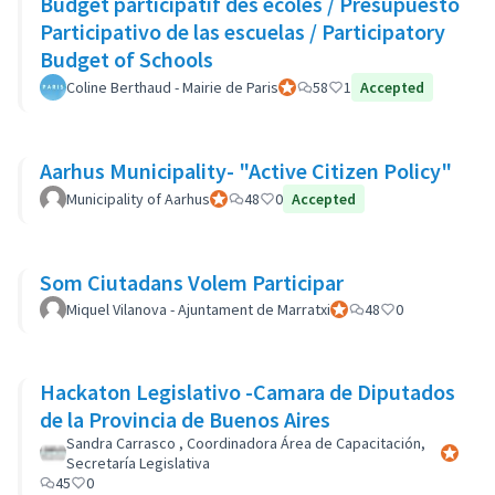
Budget participatif des écoles / Presupuesto
Participativo de las escuelas / Participatory
Budget of Schools
Coline Berthaud - Mairie de Paris
Participant officiel
58
1
Accepted
Aarhus Municipality- "Active Citizen Policy"
Municipality of Aarhus
Participant officiel
48
0
Accepted
Som Ciutadans Volem Participar
Miquel Vilanova - Ajuntament de Marratxi
Participant officiel
48
0
Hackaton Legislativo -Camara de Diputados
de la Provincia de Buenos Aires
Sandra Carrasco , Coordinadora Área de Capacitación,
Participa
Secretaría Legislativa
45
0