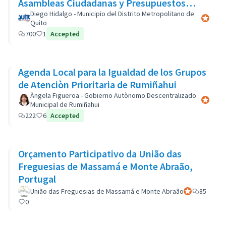
Asambleas Ciudadanas y Presupuestos
Participativos
Diego Hidalgo - Municipio del Distrito Metropolitano de
Participa
Quito
700
1
Accepted
Agenda Local para la Igualdad de los Grupos
de Atenciòn Prioritaria de Rumiñahui
Àngela Figueroa - Gobierno Autònomo Descentralizado
Participa
Municipal de Rumiñahui
222
6
Accepted
Orçamento Participativo da União das
Freguesias de Massamá e Monte Abraão,
Portugal
União das Freguesias de Massamá e Monte Abraão
Participant off
85
0