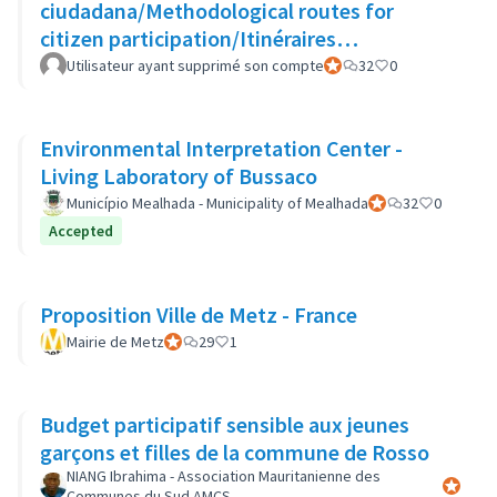
ciudadana/Methodological routes for
citizen participation/Itinéraires
méthodologiques pour la participation
Utilisateur ayant supprimé son compte
Participant officiel
32
0
Environmental Interpretation Center -
Living Laboratory of Bussaco
Município Mealhada - Municipality of Mealhada
Participant officiel
32
0
Accepted
Proposition Ville de Metz - France
Mairie de Metz
Participant officiel
29
1
Budget participatif sensible aux jeunes
garçons et filles de la commune de Rosso
NIANG Ibrahima - Association Mauritanienne des
Participa
Communes du Sud AMCS