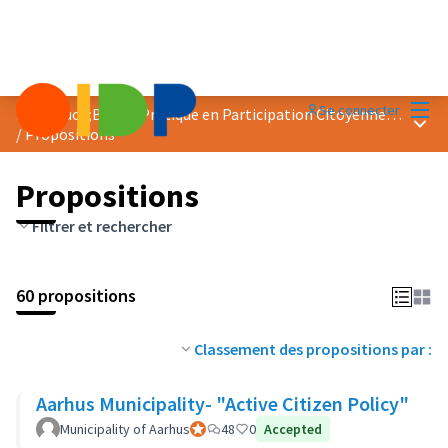
Menu
Se connecter
Prix &quot;Bonne Pratique en Participation Citoyenne&quot; 2018
Menu 
/
Propositions
Propositions
Filtrer et rechercher
60 propositions
Classement des propositions par :
Aarhus Municipality- "Active Citizen Policy"
Municipality of Aarhus
Participant officiel
48
0
Accepted