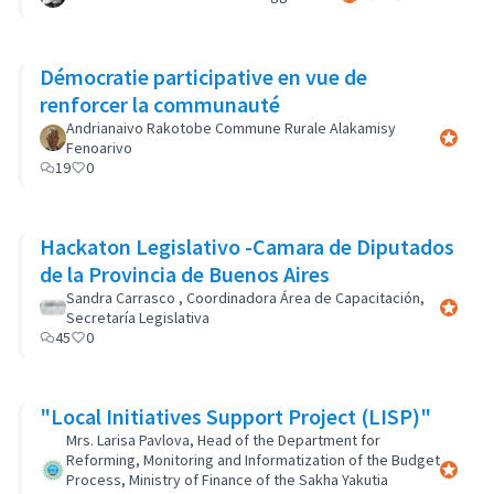
Démocratie participative en vue de
renforcer la communauté
Andrianaivo Rakotobe Commune Rurale Alakamisy
Participa
Fenoarivo
19
0
Hackaton Legislativo -Camara de Diputados
de la Provincia de Buenos Aires
Sandra Carrasco , Coordinadora Área de Capacitación,
Participa
Secretaría Legislativa
45
0
"Local Initiatives Support Project (LISP)"
Mrs. Larisa Pavlova, Head of the Department for
Reforming, Monitoring and Informatization of the Budget
Participa
Process, Ministry of Finance of the Sakha Yakutia