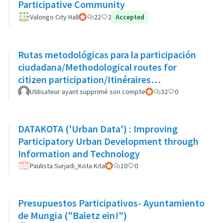
Participative Community
Valongo City Hall
Participant officiel
22
2
Accepted
Rutas metodológicas para la participación
ciudadana/Methodological routes for
citizen participation/Itinéraires
méthodologiques pour la participation
Utilisateur ayant supprimé son compte
Participant officiel
32
0
DATAKOTA ('Urban Data') : Improving
Participatory Urban Development through
Information and Technology
Paulista Surjadi_Kota Kita
Participant officiel
10
0
Presupuestos Participativos- Ayuntamiento
de Mungia ("Baietz ein!")