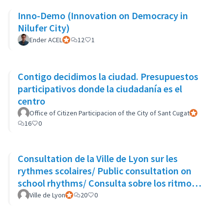
Inno-Demo (Innovation on Democracy in
Nilufer City)
Ender ACEL
Participant officiel
12
1
Contigo decidimos la ciudad. Presupuestos
participativos donde la ciudadanía es el
centro
Office of Citizen Participacion of the City of Sant Cugat
Participant
16
0
Consultation de la Ville de Lyon sur les
rythmes scolaires/ Public consultation on
school rhythms/ Consulta sobre los ritmos
escolares
Ville de Lyon
Participant officiel
20
0