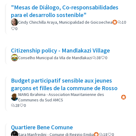
"Mesas de Diálogo, Co-responsabilidades
para el desarrollo sostenible"
Cindy Chinchilla Araya, Municipalidad de Goicoechea
Participant of
10
0
Citizenship policy - Mandlakazi Village
Conselho Municipal da Vila de Mandlakazi
38
0
Budget participatif sensible aux jeunes
garçons et filles de la commune de Rosso
NIANG Ibrahima - Association Mauritanienne des
Participa
Communes du Sud AMCS
28
0
Quartiere Bene Comune
Sara Manfredini - Comune di Reggio Emilia
Participant officiel
18
0