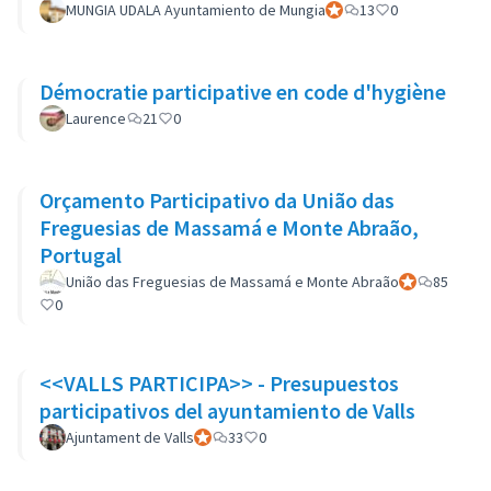
MUNGIA UDALA Ayuntamiento de Mungia
Participant officiel
13
0
Démocratie participative en code d'hygiène
Laurence
21
0
Orçamento Participativo da União das
Freguesias de Massamá e Monte Abraão,
Portugal
União das Freguesias de Massamá e Monte Abraão
Participant off
85
0
<<VALLS PARTICIPA>> - Presupuestos
participativos del ayuntamiento de Valls
Ajuntament de Valls
Participant officiel
33
0