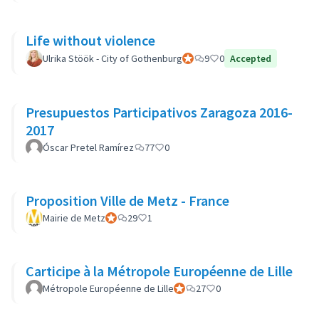
Life without violence
Ulrika Stöök - City of Gothenburg
Participant officiel
9
0
Accepted
Presupuestos Participativos Zaragoza 2016-
2017
Óscar Pretel Ramírez
77
0
Proposition Ville de Metz - France
Mairie de Metz
Participant officiel
29
1
Carticipe à la Métropole Européenne de Lille
Métropole Européenne de Lille
Participant officiel
27
0