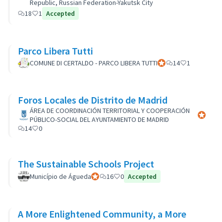
Republic, Russian Federation-Yakutsk City
18
1
Accepted
Parco Libera Tutti
COMUNE DI CERTALDO - PARCO LIBERA TUTTI
Participant officiel
14
1
Foros Locales de Distrito de Madrid
ÁREA DE COORDINACIÓN TERRITORIAL Y COOPERACIÓN
Participa
PÚBLICO-SOCIAL DEL AYUNTAMIENTO DE MADRID
14
0
The Sustainable Schools Project
Município de Águeda
Participant officiel
16
0
Accepted
A More Enlightened Community, a More