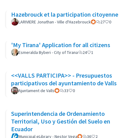
Hazebrouck et la participation citoyenne
LARIVIERE Jonathan - Ville d'Hazebrouck
Participant officiel
27
0
'My Tirana' Application for all citizens
Esmeralda Byberi - City of Tirana
24
1
<<VALLS PARTICIPA>> - Presupuestos
participativos del ayuntamiento de Valls
Ajuntament de Valls
Participant officiel
33
0
Superintendencia de Ordenamiento
Territorial, Uso y Gestión del Suelo en
Ecuador
Municipal eLibrary - Nestor Vega
Participant officiel
36
2