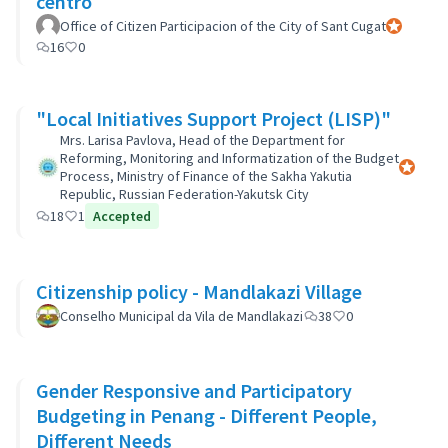
centro
Office of Citizen Participacion of the City of Sant Cugat
Participant
16
0
"Local Initiatives Support Project (LISP)"
Mrs. Larisa Pavlova, Head of the Department for
Reforming, Monitoring and Informatization of the Budget
Participa
Process, Ministry of Finance of the Sakha Yakutia
Republic, Russian Federation-Yakutsk City
18
1
Accepted
Citizenship policy - Mandlakazi Village
Conselho Municipal da Vila de Mandlakazi
38
0
Gender Responsive and Participatory
Budgeting in Penang - Different People,
Different Needs