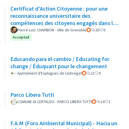
Certificat d'Action Citoyenne : pour une
reconnaissance universitaire des
compétences des citoyens engagés dans la
démocratie locale
Pierre-Loïc CHAMBON - Ville de Grenoble
Participant officiel
26
0
Accepted
Educando para el cambio / Educating for
change / Éduquant pour le changement
Ajuntament d'Esplugues de Llobregat
Participant officiel
21
0
Parco Libera Tutti
COMUNE DI CERTALDO - PARCO LIBERA TUTTI
Participant officiel
14
1
F.A.M (Foro Ambiental Municipal) - Hacia un