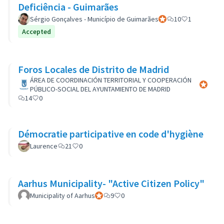
Deficiência - Guimarães
Sérgio Gonçalves - Município de Guimarães
Participant officiel
10
1
Accepted
Foros Locales de Distrito de Madrid
ÁREA DE COORDINACIÓN TERRITORIAL Y COOPERACIÓN
Participa
PÚBLICO-SOCIAL DEL AYUNTAMIENTO DE MADRID
14
0
Démocratie participative en code d'hygiène
Laurence
21
0
Aarhus Municipality- "Active Citizen Policy"
Municipality of Aarhus
Participant officiel
9
0