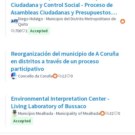
Ciudadana y Control Social - Proceso de
Asambleas Ciudadanas y Presupuestos
Participativos
Diego Hidalgo - Municipio del Distrito Metropolitano de
Participa
Quito
700
1
Accepted
Reorganización del municipio de A Coruña
en distritos a través de un proceso
participativo
Concello da Coruña
Participant officiel
12
0
Environmental Interpretation Center -
Living Laboratory of Bussaco
Município Mealhada - Municipality of Mealhada
Participant officiel
32
0
Accepted