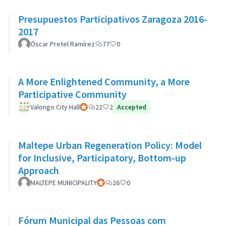
Presupuestos Participativos Zaragoza 2016-
2017
Óscar Pretel Ramírez
77
0
A More Enlightened Community, a More
Participative Community
Valongo City Hall
Participant officiel
22
2
Accepted
Maltepe Urban Regeneration Policy: Model
for Inclusive, Participatory, Bottom-up
Approach
MALTEPE MUNICIPALITY
Participant officiel
26
0
Fórum Municipal das Pessoas com