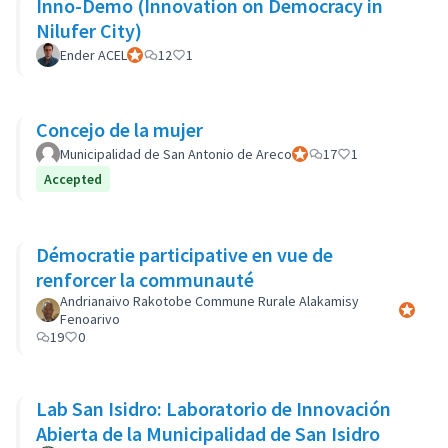
Inno-Demo (Innovation on Democracy in
Nilufer City)
Ender ACEL
Participant officiel
12
1
Concejo de la mujer
Municipalidad de San Antonio de Areco
Participant officiel
17
1
Accepted
Démocratie participative en vue de
renforcer la communauté
Andrianaivo Rakotobe Commune Rurale Alakamisy
Participa
Fenoarivo
19
0
Lab San Isidro: Laboratorio de Innovación
Abierta de la Municipalidad de San Isidro