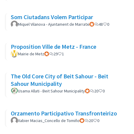
Som Ciutadans Volem Participar
Miquel Vilanova - Ajuntament de Marratxi
Participant officiel
48
0
Proposition Ville de Metz - France
Mairie de Metz
Participant officiel
29
1
The Old Core City of Beit Sahour - Beit
Sahour Municipality
Usama Allati - Beit Sahour Municipality
Participant officiel
20
0
Orzamento Participativo Transfronteirizo
Xabier Macias_Concello de Tomiño
Participant officiel
20
0