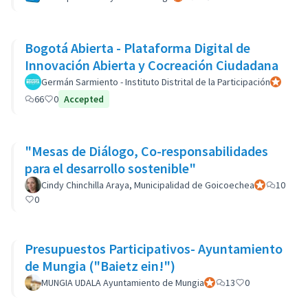
Bogotá Abierta - Plataforma Digital de
Innovación Abierta y Cocreación Ciudadana
Germán Sarmiento - Instituto Distrital de la Participación
Participan
66
0
Accepted
"Mesas de Diálogo, Co-responsabilidades
para el desarrollo sostenible"
Cindy Chinchilla Araya, Municipalidad de Goicoechea
Participant of
10
0
Presupuestos Participativos- Ayuntamiento
de Mungia ("Baietz ein!")
MUNGIA UDALA Ayuntamiento de Mungia
Participant officiel
13
0