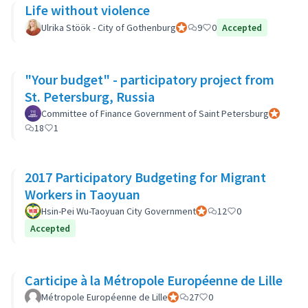
Life without violence
Ulrika Stöök - City of Gothenburg
Participant officiel
9
0
Accepted
"Your budget" - participatory project from
St. Petersburg, Russia
Committee of Finance Government of Saint Petersburg
Participan
18
1
2017 Participatory Budgeting for Migrant
Workers in Taoyuan
Hsin-Pei Wu-Taoyuan City Government
Participant officiel
12
0
Accepted
Carticipe à la Métropole Européenne de Lille
Métropole Européenne de Lille
Participant officiel
27
0