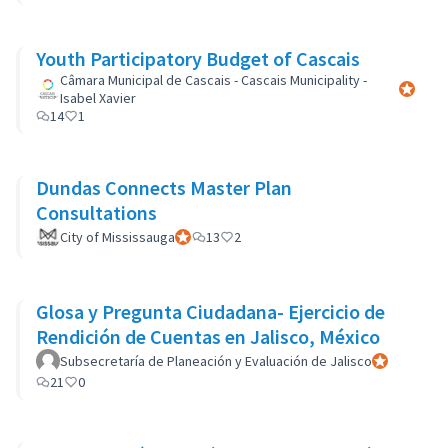
Youth Participatory Budget of Cascais
Câmara Municipal de Cascais - Cascais Municipality -
Participa
Isabel Xavier
14
1
Dundas Connects Master Plan
Consultations
City of Mississauga
Participant officiel
13
2
Glosa y Pregunta Ciudadana- Ejercicio de
Rendición de Cuentas en Jalisco, México
Subsecretaría de Planeación y Evaluación de Jalisco
Participant of
21
0