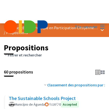
Menu
Se connecter
Prix &quot;Bonne Pratique en Participation Citoyenne&quot; 2018
Menu 
/
Propositions
Propositions
Filtrer et rechercher
60 propositions
Classement des propositions par :
The Sustainable Schools Project
Município de Águeda
Participant officiel
16
0
Accepted