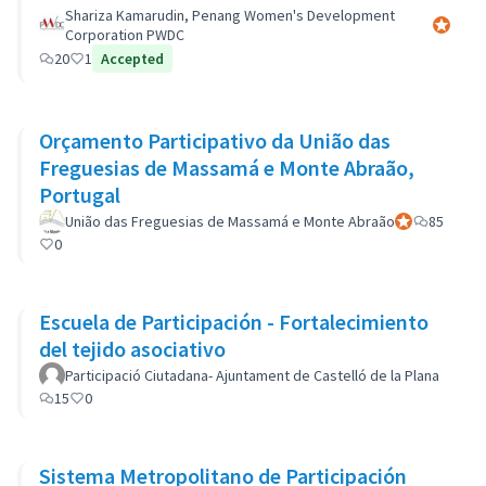
Shariza Kamarudin, Penang Women's Development
Participa
Corporation PWDC
20
1
Accepted
Orçamento Participativo da União das
Freguesias de Massamá e Monte Abraão,
Portugal
União das Freguesias de Massamá e Monte Abraão
Participant off
85
0
Escuela de Participación - Fortalecimiento
del tejido asociativo
Participació Ciutadana- Ajuntament de Castelló de la Plana
15
0
Sistema Metropolitano de Participación