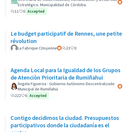
Participa
Estratégico. Municipalidad de Córdoba.
11
0
Accepted
Le budget participatif de Rennes, une petite
révolution
La Fabrique Citoyenne
Participant officiel
23
0
Agenda Local para la Igualdad de los Grupos
de Atenciòn Prioritaria de Rumiñahui
Àngela Figueroa - Gobierno Autònomo Descentralizado
Participa
Municipal de Rumiñahui
222
6
Accepted
Contigo decidimos la ciudad. Presupuestos
participativos donde la ciudadanía es el