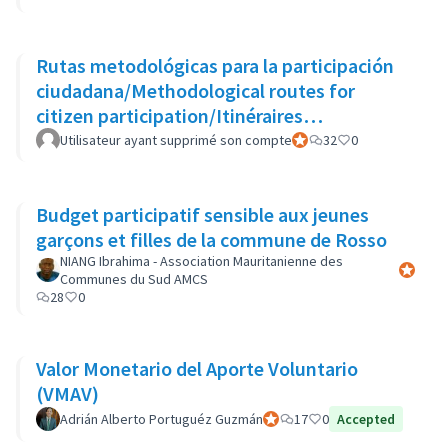
Rutas metodológicas para la participación
ciudadana/Methodological routes for
citizen participation/Itinéraires
méthodologiques pour la participation
Utilisateur ayant supprimé son compte
Participant officiel
32
0
Budget participatif sensible aux jeunes
garçons et filles de la commune de Rosso
NIANG Ibrahima - Association Mauritanienne des
Participa
Communes du Sud AMCS
28
0
Valor Monetario del Aporte Voluntario
(VMAV)
Adrián Alberto Portuguéz Guzmán
Participant officiel
17
0
Accepted