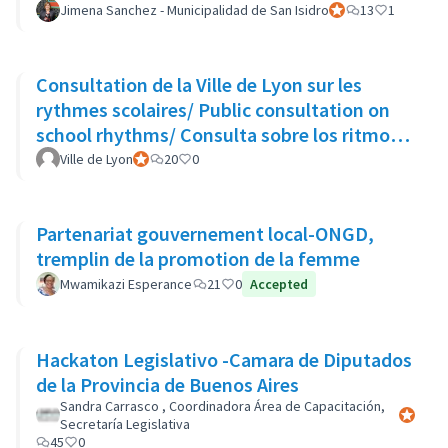
Jimena Sanchez - Municipalidad de San Isidro
Participant officiel
13
1
Consultation de la Ville de Lyon sur les
rythmes scolaires/ Public consultation on
school rhythms/ Consulta sobre los ritmos
escolares
Ville de Lyon
Participant officiel
20
0
Partenariat gouvernement local-ONGD,
tremplin de la promotion de la femme
Mwamikazi Esperance
21
0
Accepted
Hackaton Legislativo -Camara de Diputados
de la Provincia de Buenos Aires
Sandra Carrasco , Coordinadora Área de Capacitación,
Participa
Secretaría Legislativa
45
0