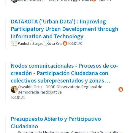
DATAKOTA ('Urban Data') : Improving
Participatory Urban Development through
Information and Technology
Paulista Surjadi_Kota Kita
Participant officiel
10
0
Nodos comunicacionales - Procesos de co-
creación - Participación Ciudadana con
colectivos subrepresentados y zonas
marginales
Osvaldo Ortiz - ORDP Observatorio Regional de
Participa
Democracia Participativa
19
1
Presupuesto Abierto y Participativo
Ciudadano
Secretaria de Modernización, Comunicación y Desarrollo