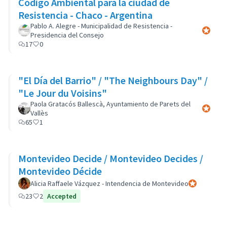
Código Ambiental para la ciudad de
Resistencia - Chaco - Argentina
Pablo A. Alegre - Municipalidad de Resistencia -
Participa
Presidencia del Consejo
17
0
"El Día del Barrio" / "The Neighbours Day" /
"Le Jour du Voisins"
Paola Gratacós Ballescà, Ayuntamiento de Parets del
Participa
Vallès
65
1
Montevideo Decide / Montevideo Decides /
Montevideo Décide
Alicia Raffaele Vázquez - Intendencia de Montevideo
Participant of
23
2
Accepted