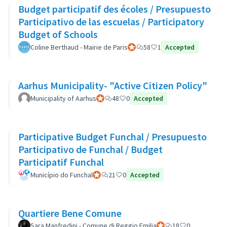
Budget participatif des écoles / Presupuesto
Participativo de las escuelas / Participatory
Budget of Schools
Coline Berthaud - Mairie de Paris
Participant officiel
58
1
Accepted
Aarhus Municipality- "Active Citizen Policy"
Municipality of Aarhus
Participant officiel
48
0
Accepted
Participative Budget Funchal / Presupuesto
Participativo de Funchal / Budget
Participatif Funchal
Município do Funchal
Participant officiel
21
0
Accepted
Quartiere Bene Comune
Sara Manfredini - Comune di Reggio Emilia
Participant officiel
18
0