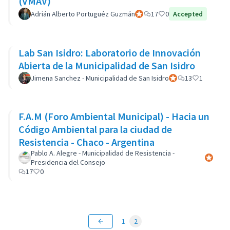
(VMAV)
Adrián Alberto Portuguéz Guzmán
Participant officiel
17
0
Accepted
Lab San Isidro: Laboratorio de Innovación
Abierta de la Municipalidad de San Isidro
Jimena Sanchez - Municipalidad de San Isidro
Participant officiel
13
1
F.A.M (Foro Ambiental Municipal) - Hacia un
Código Ambiental para la ciudad de
Resistencia - Chaco - Argentina
Pablo A. Alegre - Municipalidad de Resistencia -
Participa
Presidencia del Consejo
17
0
1
2