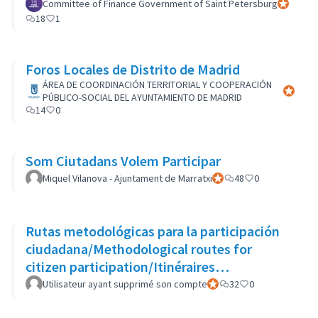
Committee of Finance Government of Saint Petersburg
Participan
18
1
Foros Locales de Distrito de Madrid
ÁREA DE COORDINACIÓN TERRITORIAL Y COOPERACIÓN
Participa
PÚBLICO-SOCIAL DEL AYUNTAMIENTO DE MADRID
14
0
Som Ciutadans Volem Participar
Miquel Vilanova - Ajuntament de Marratxi
Participant officiel
48
0
Rutas metodológicas para la participación
ciudadana/Methodological routes for
citizen participation/Itinéraires
méthodologiques pour la participation
Utilisateur ayant supprimé son compte
Participant officiel
32
0