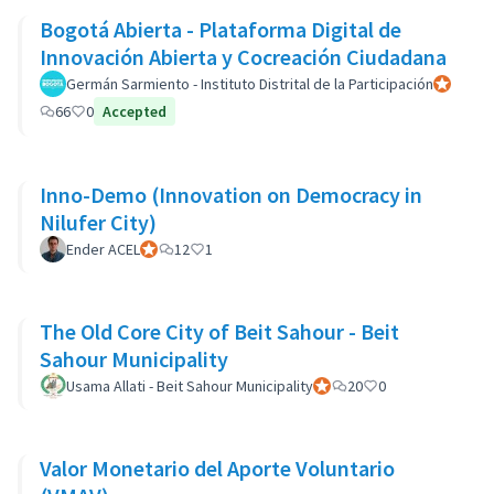
Bogotá Abierta - Plataforma Digital de
Innovación Abierta y Cocreación Ciudadana
Germán Sarmiento - Instituto Distrital de la Participación
Participan
66
0
Accepted
Inno-Demo (Innovation on Democracy in
Nilufer City)
Ender ACEL
Participant officiel
12
1
The Old Core City of Beit Sahour - Beit
Sahour Municipality
Usama Allati - Beit Sahour Municipality
Participant officiel
20
0
Valor Monetario del Aporte Voluntario