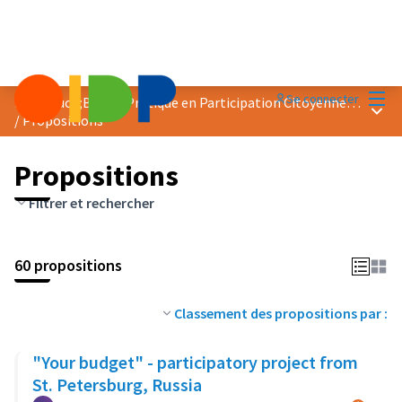
Menu
Se connecter
Prix &quot;Bonne Pratique en Participation Citoyenne&quot; 2018
Menu 
/
Propositions
Propositions
Filtrer et rechercher
60 propositions
Classement des propositions par :
"Your budget" - participatory project from
St. Petersburg, Russia