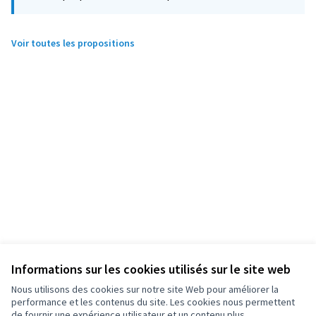
Voir toutes les propositions
Informations sur les cookies utilisés sur le site web
Nous utilisons des cookies sur notre site Web pour améliorer la
performance et les contenus du site. Les cookies nous permettent
de fournir une expérience utilisateur et un contenu plus