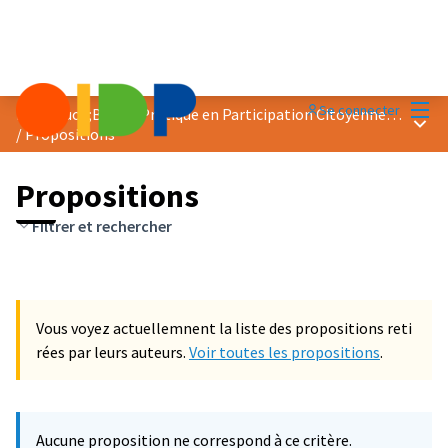
Menu
Se connecter
Prix &quot;Bonne Pratique en Participation Citoyenne&quot; 2018
Menu 
/
Propositions
Propositions
Filtrer et rechercher
Vous voyez actuellemnent la liste des propositions reti
rées par leurs auteurs.
Voir toutes les propositions
.
Aucune proposition ne correspond à ce critère.