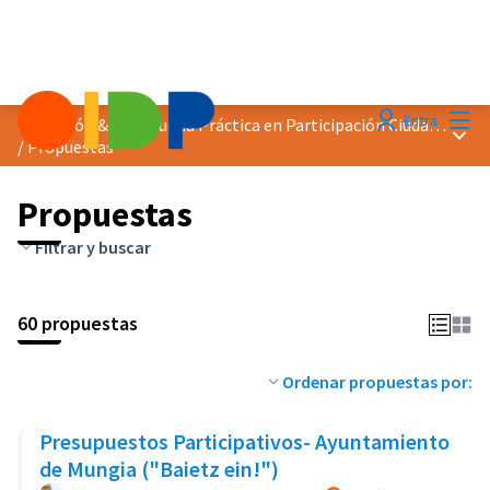
Menú
Entra
Distinción &quot;Buena Práctica en Participación Ciudadana&quot; 2018
Menú 
/
Propuestas
Propuestas
Filtrar y buscar
60 propuestas
Ordenar propuestas por:
Presupuestos Participativos- Ayuntamiento
de Mungia ("Baietz ein!")