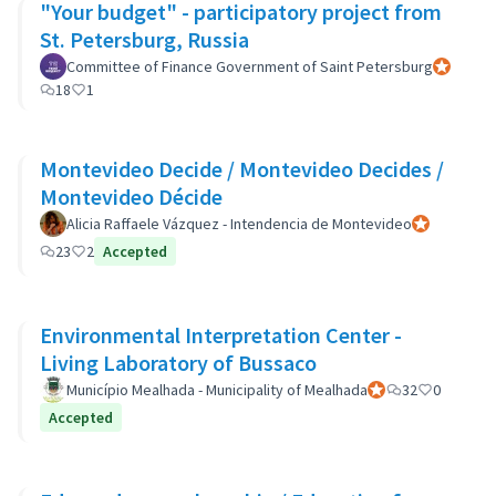
"Your budget" - participatory project from
St. Petersburg, Russia
Committee of Finance Government of Saint Petersburg
Participan
18
1
Montevideo Decide / Montevideo Decides /
Montevideo Décide
Alicia Raffaele Vázquez - Intendencia de Montevideo
Participante 
23
2
Accepted
Environmental Interpretation Center -
Living Laboratory of Bussaco
Município Mealhada - Municipality of Mealhada
Participante oficial
32
0
Accepted