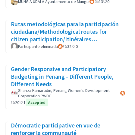
MUNGIA UDALA Ayuntamiento de Mungia
Participante oficial
13
0
Rutas metodológicas para la participación
ciudadana/Methodological routes for
citizen participation/Itinéraires
méthodologiques pour la participation
Participante eliminada
Participante oficial
32
0
Gender Responsive and Participatory
Budgeting in Penang - Different People,
Different Needs
Shariza Kamarudin, Penang Women's Development
Participa
Corporation PWDC
20
1
Accepted
Démocratie participative en vue de
renforcer la communauté