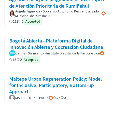
de Atenciòn Prioritaria de Rumiñahui
Àngela Figueroa - Gobierno Autònomo Descentralizado
Participa
Municipal de Rumiñahui
222
6
Accepted
Bogotá Abierta - Plataforma Digital de
Innovación Abierta y Cocreación Ciudadana
Germán Sarmiento - Instituto Distrital de la Participación
Participan
66
0
Accepted
Maltepe Urban Regeneration Policy: Model
for Inclusive, Participatory, Bottom-up
Approach
MALTEPE MUNICIPALITY
Participante oficial
26
0