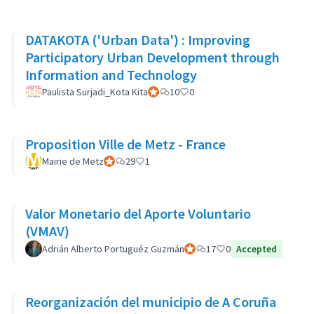
DATAKOTA ('Urban Data') : Improving
Participatory Urban Development through
Information and Technology
Paulista Surjadi_Kota Kita
Participante oficial
10
0
Proposition Ville de Metz - France
Mairie de Metz
Participante oficial
29
1
Valor Monetario del Aporte Voluntario
(VMAV)
Adrián Alberto Portuguéz Guzmán
Participante oficial
17
0
Accepted
Reorganización del municipio de A Coruña