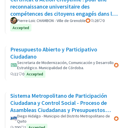
reconnaissance universitaire des
compétences des citoyens engagés dans la
démocratie locale
Pierre-Loïc CHAMBON - Ville de Grenoble
Participante oficial
26
0
Accepted
Presupuesto Abierto y Participativo
Ciudadano
Secretaria de Modernización, Comunicación y Desarrollo
Participa
Estratégico. Municipalidad de Córdoba.
11
0
Accepted
Sistema Metropolitano de Participación
Ciudadana y Control Social - Proceso de
Asambleas Ciudadanas y Presupuestos
Participativos
Diego Hidalgo - Municipio del Distrito Metropolitano de
Participa
Quito
700
1
Accepted