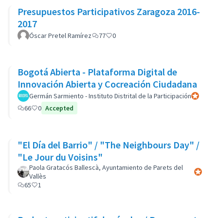
Presupuestos Participativos Zaragoza 2016-
2017
Óscar Pretel Ramírez
77
0
Bogotá Abierta - Plataforma Digital de
Innovación Abierta y Cocreación Ciudadana
Germán Sarmiento - Instituto Distrital de la Participación
Participan
66
0
Accepted
"El Día del Barrio" / "The Neighbours Day" /
"Le Jour du Voisins"
Paola Gratacós Ballescà, Ayuntamiento de Parets del
Participa
Vallès
65
1