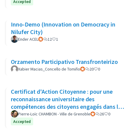
Accepted
Inno-Demo (Innovation on Democracy in
Nilufer City)
Ender ACEL
Participant officiel
12
1
Orzamento Participativo Transfronteirizo
Xabier Macias_Concello de Tomiño
Participant officiel
20
0
Certificat d'Action Citoyenne : pour une
reconnaissance universitaire des
compétences des citoyens engagés dans la
démocratie locale
Pierre-Loïc CHAMBON - Ville de Grenoble
Participant officiel
26
0
Accepted