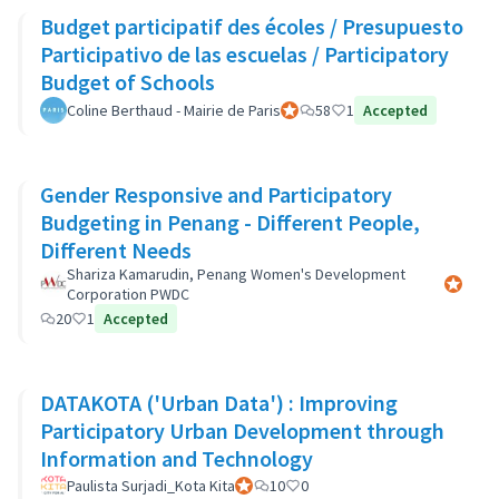
Budget participatif des écoles / Presupuesto
Participativo de las escuelas / Participatory
Budget of Schools
Coline Berthaud - Mairie de Paris
Participant officiel
58
1
Accepted
Gender Responsive and Participatory
Budgeting in Penang - Different People,
Different Needs
Shariza Kamarudin, Penang Women's Development
Participa
Corporation PWDC
20
1
Accepted
DATAKOTA ('Urban Data') : Improving
Participatory Urban Development through
Information and Technology
Paulista Surjadi_Kota Kita
Participant officiel
10
0