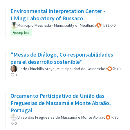
Environmental Interpretation Center -
Living Laboratory of Bussaco
Município Mealhada - Municipality of Mealhada
Participant officiel
32
0
Accepted
"Mesas de Diálogo, Co-responsabilidades
para el desarrollo sostenible"
Cindy Chinchilla Araya, Municipalidad de Goicoechea
Participant of
10
0
Orçamento Participativo da União das
Freguesias de Massamá e Monte Abraão,
Portugal
União das Freguesias de Massamá e Monte Abraão
Participant off
85
0