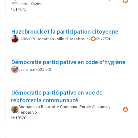
Participa
Isabel Xavier
14
1
Hazebrouck et la participation citoyenne
LARIVIERE Jonathan - Ville d'Hazebrouck
Participant officiel
27
0
Démocratie participative en code d'hygiène
Laurence
21
0
Démocratie participative en vue de
renforcer la communauté
Andrianaivo Rakotobe Commune Rurale Alakamisy
Participa
Fenoarivo
19
0