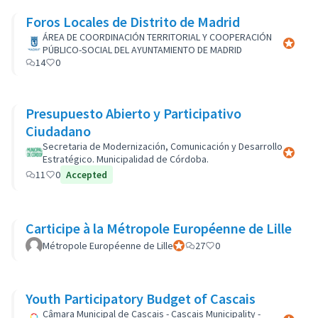
Foros Locales de Distrito de Madrid
ÁREA DE COORDINACIÓN TERRITORIAL Y COOPERACIÓN
Participa
PÚBLICO-SOCIAL DEL AYUNTAMIENTO DE MADRID
14
0
Presupuesto Abierto y Participativo
Ciudadano
Secretaria de Modernización, Comunicación y Desarrollo
Participa
Estratégico. Municipalidad de Córdoba.
11
0
Accepted
Carticipe à la Métropole Européenne de Lille
Métropole Européenne de Lille
Participant officiel
27
0
Youth Participatory Budget of Cascais
Câmara Municipal de Cascais - Cascais Municipality -