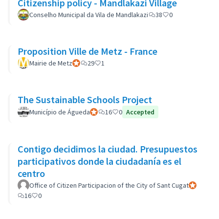
Citizenship policy - Mandlakazi Village
Conselho Municipal da Vila de Mandlakazi
38
0
Proposition Ville de Metz - France
Mairie de Metz
Participant officiel
29
1
The Sustainable Schools Project
Município de Águeda
Participant officiel
16
0
Accepted
Contigo decidimos la ciudad. Presupuestos
participativos donde la ciudadanía es el
centro
Office of Citizen Participacion of the City of Sant Cugat
Participant
16
0