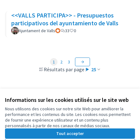
<<VALLS PARTICIPA>> - Presupuestos
participativos del ayuntamiento de Valls
Ajuntament de Valls
Participant officiel
33
0
1
2
3
Résultats par page :
25
Informations sur les cookies utilisés sur le site web
Conditions d'utilisation
Paramètres des cookies
Nous utilisons des cookies sur notre site Web pour améliorer la
OIDP sur X
OIDP sur Facebook
OIDP sur YouTube
performance et les contenus du site. Les cookies nous permettent
de fournir une expérience utilisateur et un contenu plus
(Lien externe)
(Lien externe)
(Lien externe)
Français
personnalisés à partir de nos canaux de médias sociaux.
Choose language
Choisir la langue
Elegir el idioma
Tout accepter