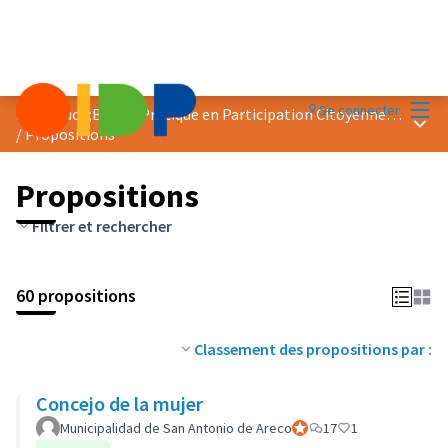
Menu
Se connecter
Prix &quot;Bonne Pratique en Participation Citoyenne&quot; 2018
Menu 
/
Propositions
Propositions
Filtrer et rechercher
60 propositions
Classement des propositions par :
Concejo de la mujer
Municipalidad de San Antonio de Areco
Participant officiel
17
1