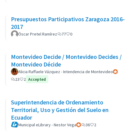
Presupuestos Participativos Zaragoza 2016-
2017
Óscar Pretel Ramírez
77
0
Montevideo Decide / Montevideo Decides /
Montevideo Décide
Alicia Raffaele Vázquez - Intendencia de Montevideo
Participant of
23
2
Accepted
Superintendencia de Ordenamiento
Territorial, Uso y Gestión del Suelo en
Ecuador
Municipal eLibrary - Nestor Vega
Participant officiel
36
2